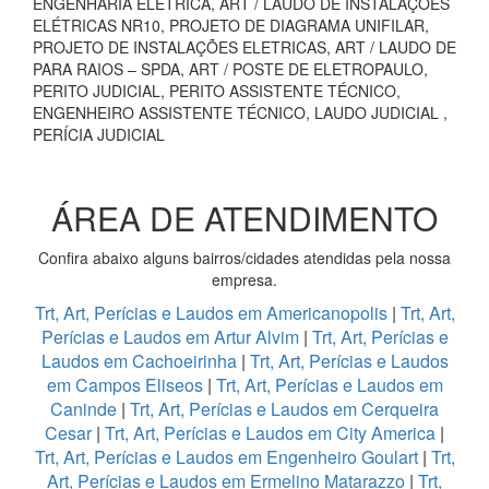
ENGENHARIA ELÉTRICA, ART / LAUDO DE INSTALAÇÕES
ELÉTRICAS NR10, PROJETO DE DIAGRAMA UNIFILAR,
PROJETO DE INSTALAÇÕES ELETRICAS, ART / LAUDO DE
PARA RAIOS – SPDA, ART / POSTE DE ELETROPAULO,
PERITO JUDICIAL, PERITO ASSISTENTE TÉCNICO,
ENGENHEIRO ASSISTENTE TÉCNICO, LAUDO JUDICIAL ,
PERÍCIA JUDICIAL
ÁREA DE ATENDIMENTO
Confira abaixo alguns bairros/cidades atendidas pela nossa
empresa.
Trt, Art, Perícias e Laudos em Americanopolis
|
Trt, Art,
Perícias e Laudos em Artur Alvim
|
Trt, Art, Perícias e
Laudos em Cachoeirinha
|
Trt, Art, Perícias e Laudos
em Campos Eliseos
|
Trt, Art, Perícias e Laudos em
Caninde
|
Trt, Art, Perícias e Laudos em Cerqueira
Cesar
|
Trt, Art, Perícias e Laudos em City America
|
Trt, Art, Perícias e Laudos em Engenheiro Goulart
|
Trt,
Art, Perícias e Laudos em Ermelino Matarazzo
|
Trt,