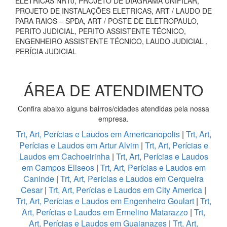
ELÉTRICAS NR10, PROJETO DE DIAGRAMA UNIFILAR,
PROJETO DE INSTALAÇÕES ELETRICAS, ART / LAUDO DE
PARA RAIOS – SPDA, ART / POSTE DE ELETROPAULO,
PERITO JUDICIAL, PERITO ASSISTENTE TÉCNICO,
ENGENHEIRO ASSISTENTE TÉCNICO, LAUDO JUDICIAL ,
PERÍCIA JUDICIAL
ÁREA DE ATENDIMENTO
Confira abaixo alguns bairros/cidades atendidas pela nossa
empresa.
Trt, Art, Perícias e Laudos em Americanopolis
|
Trt, Art,
Perícias e Laudos em Artur Alvim
|
Trt, Art, Perícias e
Laudos em Cachoeirinha
|
Trt, Art, Perícias e Laudos
em Campos Eliseos
|
Trt, Art, Perícias e Laudos em
Caninde
|
Trt, Art, Perícias e Laudos em Cerqueira
Cesar
|
Trt, Art, Perícias e Laudos em City America
|
Trt, Art, Perícias e Laudos em Engenheiro Goulart
|
Trt,
Art, Perícias e Laudos em Ermelino Matarazzo
|
Trt,
Art, Perícias e Laudos em Guaianazes
|
Trt, Art,