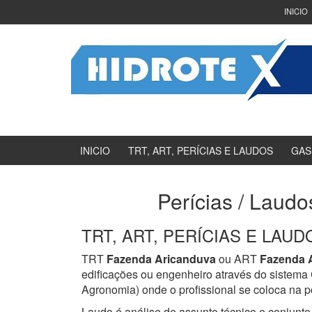
Ir
Pular
INICIO
para
para
o
menu
Conteúdo
principal
INICIO
TRT, ART, PERÍCIAS E LAUDOS
GAS
Perícias / Laudo
TRT, ART, PERÍCIAS E LAUDOS
TRT
Fazenda Aricanduva
ou ART
Fazenda 
edificações ou engenheiro através do sistem
Agronomia) onde o profissional se coloca na p
Laudo é análise de assunto técnico e conjunto 