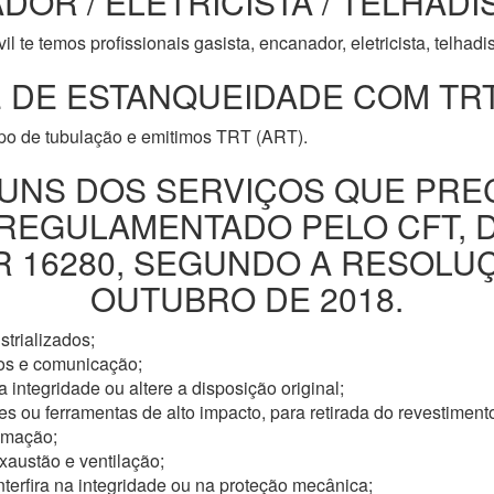
DOR / ELETRICISTA / TELHADI
l te temos profissionais gasista, encanador, eletricista, telhad
 DE ESTANQUEIDADE COM TRT
ipo de tubulação e emitimos TRT (ART).
UNS DOS SERVIÇOS QUE PRE
 REGULAMENTADO PELO CFT, 
16280, SEGUNDO A RESOLUÇÃ
OUTUBRO DE 2018.
trializados;
os e comunicação;
 integridade ou altere a disposição original;
s ou ferramentas de alto impacto, para retirada do revestimento
omação;
xaustão e ventilação;
nterfira na integridade ou na proteção mecânica;