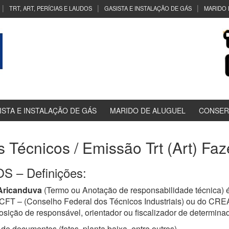
TRT, ART, PERÍCIAS E LAUDOS
GASISTA E INSTALAÇÃO DE GÁS
MARIDO 
ISTA E INSTALAÇÃO DE GÁS
MARIDO DE ALUGUEL
CONSER
s Técnicos / Emissão Trt (Art) F
 – Definições:
Aricanduva
(Termo ou Anotação de responsabilidade técnica) 
a CFT – (Conselho Federal dos Técnicos Industriais) ou do CR
osição de responsável, orientador ou fiscalizador de determinad
de documentos (fotos, planta baixa, entre outros)