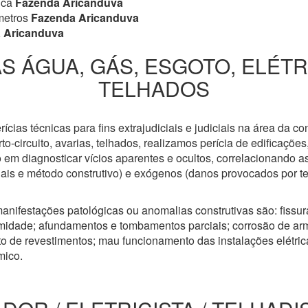
ica
Fazenda Aricanduva
metros
Fazenda Aricanduva
 Aricanduva
S ÁGUA, GÁS, ESGOTO, ELÉT
TELHADOS
cias técnicas para fins extrajudiciais e judiciais na área da co
to-circuito, avarias, telhados, realizamos perícia de edificaçõe
 em diagnosticar vícios aparentes e ocultos, correlacionando a
riais e método construtivo) e exógenos (danos provocados por t
anifestações patológicas ou anomalias construtivas são: fissuras
idade; afundamentos e tombamentos parciais; corrosão de arm
 de revestimentos; mau funcionamento das instalações elétricas
mico.