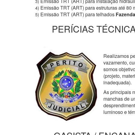
Emissão TRT (ART) para instalação hidrául
3)
Emissão TRT (ART) para estruturas até 80 
4)
Emissão TRT (ART) para telhados
Fazenda
5)
PERÍCIAS TÉCNICA
Realizamos perí
vazamento, cur
somos objetivo
(projeto, mate
inadequada).
As principais m
manchas de um
desprendimento
luminoso e tér