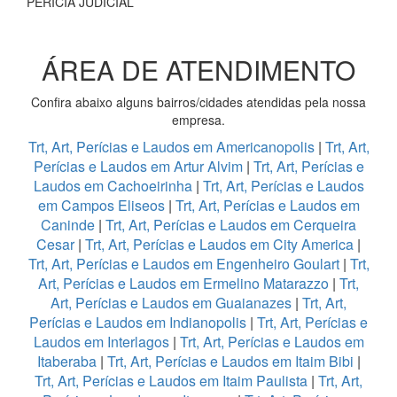
PERÍCIA JUDICIAL
ÁREA DE ATENDIMENTO
Confira abaixo alguns bairros/cidades atendidas pela nossa
empresa.
Trt, Art, Perícias e Laudos em Americanopolis
|
Trt, Art,
Perícias e Laudos em Artur Alvim
|
Trt, Art, Perícias e
Laudos em Cachoeirinha
|
Trt, Art, Perícias e Laudos
em Campos Eliseos
|
Trt, Art, Perícias e Laudos em
Caninde
|
Trt, Art, Perícias e Laudos em Cerqueira
Cesar
|
Trt, Art, Perícias e Laudos em City America
|
Trt, Art, Perícias e Laudos em Engenheiro Goulart
|
Trt,
Art, Perícias e Laudos em Ermelino Matarazzo
|
Trt,
Art, Perícias e Laudos em Guaianazes
|
Trt, Art,
Perícias e Laudos em Indianopolis
|
Trt, Art, Perícias e
Laudos em Interlagos
|
Trt, Art, Perícias e Laudos em
Itaberaba
|
Trt, Art, Perícias e Laudos em Itaim Bibi
|
Trt, Art, Perícias e Laudos em Itaim Paulista
|
Trt, Art,