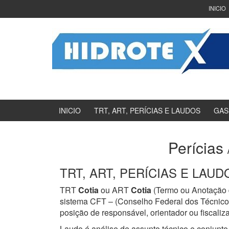
Ir
Pular
INICIO
para
para
o
menu
Conteúdo
principal
INICIO
TRT, ART, PERÍCIAS E LAUDOS
GAS
Perícias 
TRT, ART, PERÍCIAS E LAUDOS
TRT
Cotia
ou ART
Cotia
(Termo ou Anotação d
sistema CFT – (Conselho Federal dos Técnicos
posição de responsável, orientador ou fiscaliz
Laudo é análise de assunto técnico e conjunto 