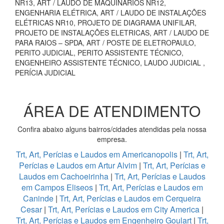
NR13, ART / LAUDO DE MAQUINÁRIOS NR12,
ENGENHARIA ELÉTRICA, ART / LAUDO DE INSTALAÇÕES
ELÉTRICAS NR10, PROJETO DE DIAGRAMA UNIFILAR,
PROJETO DE INSTALAÇÕES ELETRICAS, ART / LAUDO DE
PARA RAIOS – SPDA, ART / POSTE DE ELETROPAULO,
PERITO JUDICIAL, PERITO ASSISTENTE TÉCNICO,
ENGENHEIRO ASSISTENTE TÉCNICO, LAUDO JUDICIAL ,
PERÍCIA JUDICIAL
ÁREA DE ATENDIMENTO
Confira abaixo alguns bairros/cidades atendidas pela nossa
empresa.
Trt, Art, Perícias e Laudos em Americanopolis
|
Trt, Art,
Perícias e Laudos em Artur Alvim
|
Trt, Art, Perícias e
Laudos em Cachoeirinha
|
Trt, Art, Perícias e Laudos
em Campos Eliseos
|
Trt, Art, Perícias e Laudos em
Caninde
|
Trt, Art, Perícias e Laudos em Cerqueira
Cesar
|
Trt, Art, Perícias e Laudos em City America
|
Trt, Art, Perícias e Laudos em Engenheiro Goulart
|
Trt,