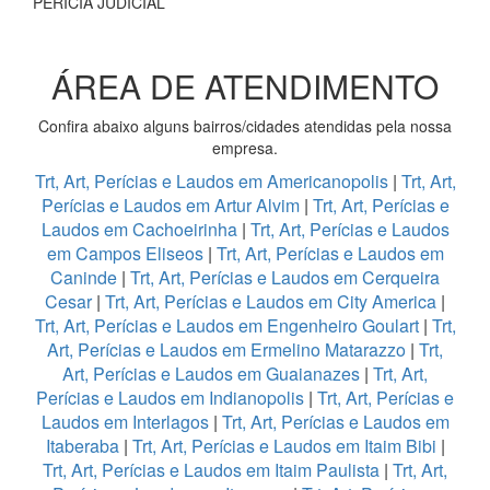
PERÍCIA JUDICIAL
ÁREA DE ATENDIMENTO
Confira abaixo alguns bairros/cidades atendidas pela nossa
empresa.
Trt, Art, Perícias e Laudos em Americanopolis
|
Trt, Art,
Perícias e Laudos em Artur Alvim
|
Trt, Art, Perícias e
Laudos em Cachoeirinha
|
Trt, Art, Perícias e Laudos
em Campos Eliseos
|
Trt, Art, Perícias e Laudos em
Caninde
|
Trt, Art, Perícias e Laudos em Cerqueira
Cesar
|
Trt, Art, Perícias e Laudos em City America
|
Trt, Art, Perícias e Laudos em Engenheiro Goulart
|
Trt,
Art, Perícias e Laudos em Ermelino Matarazzo
|
Trt,
Art, Perícias e Laudos em Guaianazes
|
Trt, Art,
Perícias e Laudos em Indianopolis
|
Trt, Art, Perícias e
Laudos em Interlagos
|
Trt, Art, Perícias e Laudos em
Itaberaba
|
Trt, Art, Perícias e Laudos em Itaim Bibi
|
Trt, Art, Perícias e Laudos em Itaim Paulista
|
Trt, Art,