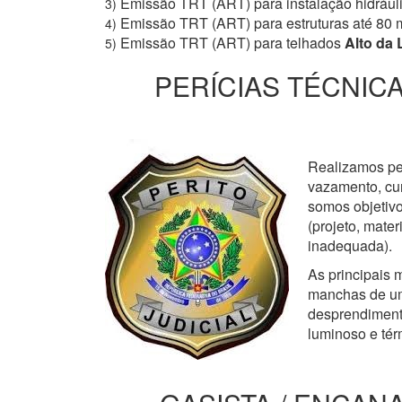
Emissão TRT (ART) para instalação hidrául
3)
Emissão TRT (ART) para estruturas até 80 
4)
Emissão TRT (ART) para telhados
Alto da 
5)
PERÍCIAS TÉCNICA
Realizamos perí
vazamento, cur
somos objetivo
(projeto, mate
inadequada).
As principais m
manchas de um
desprendimento
luminoso e tér