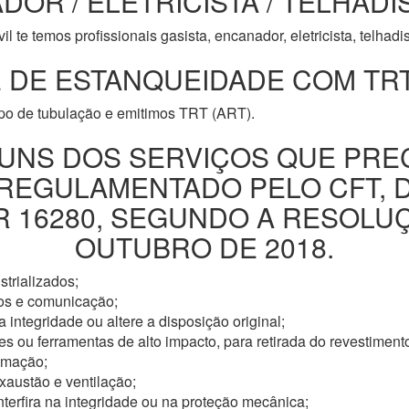
DOR / ELETRICISTA / TELHADI
l te temos profissionais gasista, encanador, eletricista, telhad
 DE ESTANQUEIDADE COM TRT
ipo de tubulação e emitimos TRT (ART).
UNS DOS SERVIÇOS QUE PRE
 REGULAMENTADO PELO CFT, 
16280, SEGUNDO A RESOLUÇÃ
OUTUBRO DE 2018.
trializados;
os e comunicação;
 integridade ou altere a disposição original;
s ou ferramentas de alto impacto, para retirada do revestimento
omação;
xaustão e ventilação;
nterfira na integridade ou na proteção mecânica;