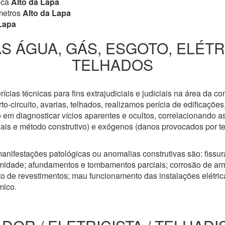
ica
Alto da Lapa
metros
Alto da Lapa
Lapa
S ÁGUA, GÁS, ESGOTO, ELÉT
TELHADOS
cias técnicas para fins extrajudiciais e judiciais na área da co
to-circuito, avarias, telhados, realizamos perícia de edificaçõe
 em diagnosticar vícios aparentes e ocultos, correlacionando a
riais e método construtivo) e exógenos (danos provocados por t
anifestações patológicas ou anomalias construtivas são: fissuras
idade; afundamentos e tombamentos parciais; corrosão de arm
 de revestimentos; mau funcionamento das instalações elétricas
mico.