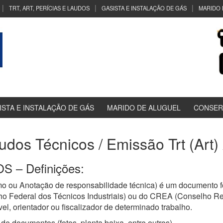
TRT, ART, PERÍCIAS E LAUDOS
GASISTA E INSTALAÇÃO DE GÁS
MARIDO 
ISTA E INSTALAÇÃO DE GÁS
MARIDO DE ALUGUEL
CONSER
audos Técnicos / Emissão Trt (Art)
 – Definições:
o ou Anotação de responsabilidade técnica) é um documento fo
ho Federal dos Técnicos Industriais) ou do CREA (Conselho R
el, orientador ou fiscalizador de determinado trabalho.
de documentos (fotos, planta baixa, entre outros)