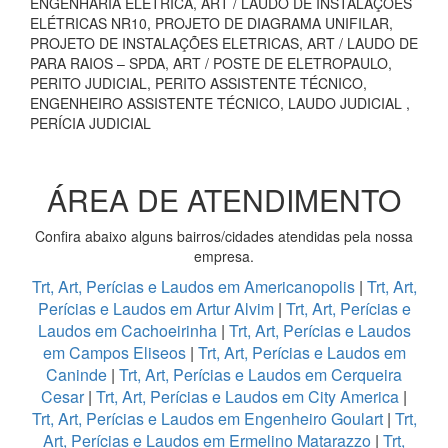
ENGENHARIA ELÉTRICA, ART / LAUDO DE INSTALAÇÕES
ELÉTRICAS NR10, PROJETO DE DIAGRAMA UNIFILAR,
PROJETO DE INSTALAÇÕES ELETRICAS, ART / LAUDO DE
PARA RAIOS – SPDA, ART / POSTE DE ELETROPAULO,
PERITO JUDICIAL, PERITO ASSISTENTE TÉCNICO,
ENGENHEIRO ASSISTENTE TÉCNICO, LAUDO JUDICIAL ,
PERÍCIA JUDICIAL
ÁREA DE ATENDIMENTO
Confira abaixo alguns bairros/cidades atendidas pela nossa
empresa.
Trt, Art, Perícias e Laudos em Americanopolis
|
Trt, Art,
Perícias e Laudos em Artur Alvim
|
Trt, Art, Perícias e
Laudos em Cachoeirinha
|
Trt, Art, Perícias e Laudos
em Campos Eliseos
|
Trt, Art, Perícias e Laudos em
Caninde
|
Trt, Art, Perícias e Laudos em Cerqueira
Cesar
|
Trt, Art, Perícias e Laudos em City America
|
Trt, Art, Perícias e Laudos em Engenheiro Goulart
|
Trt,
Art, Perícias e Laudos em Ermelino Matarazzo
|
Trt,