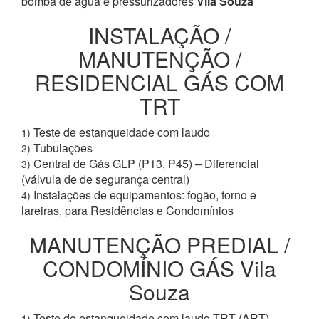
bomba de água e pressurizadores
Vila Souza
INSTALAÇÃO /
MANUTENÇÃO /
RESIDENCIAL GÁS COM
TRT
Teste de estanqueidade com laudo
1)
Tubulações
2)
Central de Gás GLP (P13, P45) – Diferencial
3)
(válvula de de segurança central)
Instalações de equipamentos: fogão, forno e
4)
lareiras, para Residências e Condomínios
MANUTENÇÃO PREDIAL /
CONDOMÍNIO GÁS Vila
Souza
Teste de estanqueidade com laudo TRT (ART)
1)