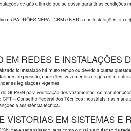
 tubulações de gás a fim de que se possa garantir as condições 
olve os PADRÕES NFPA , CBM e NBR’s nas instalações, ou se
EM REDES E INSTALAÇÔES DE
lizado foi instalado há muito tempo ou devido a outras questõ
ladores de pressão, conexões, vazamentos de gás entre outros 
nder as legislações vigentes.
e de GLP/GN para verificação dos vazamentos. As manutenções
o CFT – Conselho Federal dos Técnicos Industriais, nas manut
nções e assistência técnica.
E VISTORIAS EM SISTEMAS E 
/GN deve ser analisado itens como o qual a tubulação da rede 