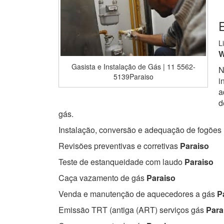
E
L
W
Gasista e Instalação de Gás | 11 5562-
N
5139Paraiso
i
a
d
gás.
Instalação, conversão e adequação de fogões
Revisões preventivas e corretivas
Paraiso
Teste de estanqueidade com laudo
Paraiso
Caça vazamento de gás
Paraiso
Venda e manutenção de aquecedores a gás
Pa
Emissão TRT (antiga (ART) serviços gás
Para