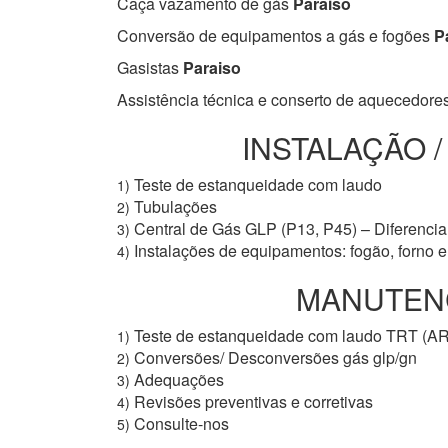
Caça vazamento de gás
Paraiso
Conversão de equipamentos a gás e fogões
Pa
Gasistas
Paraiso
Assistência técnica e conserto de aquecedore
INSTALAÇÃO 
Teste de estanqueidade com laudo
1)
Tubulações
2)
Central de Gás GLP (P13, P45) – Diferencial
3)
Instalações de equipamentos: fogão, forno 
4)
MANUTENÇ
Teste de estanqueidade com laudo TRT (A
1)
Conversões/ Desconversões gás glp/gn
2)
Adequações
3)
Revisões preventivas e corretivas
4)
Consulte-nos
5)