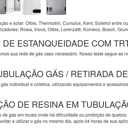
o e solar: Orbis, Thermotini, Cumulus, Kent, Soletrol entre ou
zadores: Rowa, Inova, Orbis, Lorenzetti, Komeco, Bosch, Grun
 DE ESTANQUEIDADE COM TRT
amos sua rede de gás caso necessário. Nosso teste segue as 
UBULAÇÃO GÁS / RETIRADA D
gás individual e coletiva, utilizando equipamentos e acessóri
ÇÃO DE RESINA EM TUBULAÇÃ
de gás em locais onde há dificuldade ou proibição de quebra; 
oltar a utilizar o gás no mesmo dia, após 04 horas de sua apli