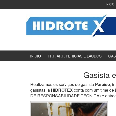
Ir
Pular
INICIO
para
para
o
menu
Conteúdo
principal
INICIO
TRT, ART, PERÍCIAS E LAUDOS
GAS
Gasista e
Realizamos os serviços de gasista
Paraiso
, i
gasistas, a
HIDROTEX
conta com um time de 
DE RESPONSABILIDADE TECNICA) e entregamos