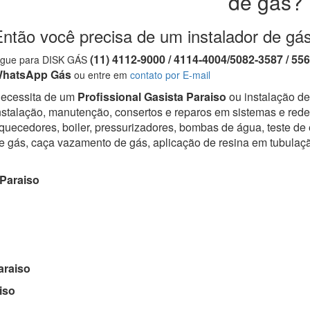
de gás?
ntão você precisa de um instalador de gás
(11) 4112-9000 / 4114-4004/5082-3587 / 55
igue para DISK GÁS
hatsApp Gás
ou entre em
contato por E-mail
ecessita de um
Profissional Gasista Paraiso
ou instalação de
nstalação, manutenção, consertos e reparos em sistemas e redes
quecedores, boiler, pressurizadores, bombas de água, teste de
e gás, caça vazamento de gás, aplicação de resina em tubulaç
Paraiso
raiso
iso