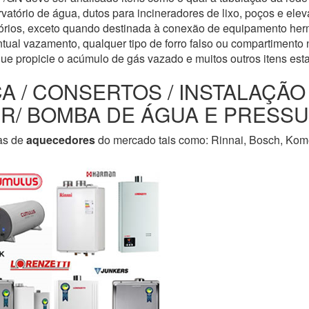
servatório de água, dutos para incineradores de lixo, poços e e
tórios, exceto quando destinada à conexão de equipamento her
tual vazamento, qualquer tipo de forro falso ou compartimento n
que propicie o acúmulo de gás vazado e muitos outros itens est
CA / CONSERTOS / INSTALAÇÃ
LER/ BOMBA DE ÁGUA E PRESS
as de
aquecedores
do mercado tais como: Rinnai, Bosch, Kome