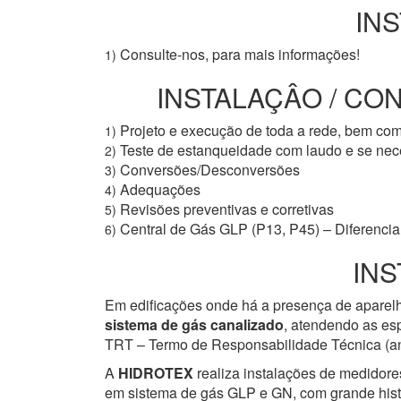
INS
Consulte-nos, para mais informações!
1)
INSTALAÇÂO / CO
Projeto e execução de toda a rede, bem co
1)
Teste de estanqueidade com laudo e se ne
2)
Conversões/Desconversões
3)
Adequações
4)
Revisões preventivas e corretivas
5)
Central de Gás GLP (P13, P45) – Diferencial
6)
INS
Em edificações onde há a presença de aparelh
sistema de gás canalizado
, atendendo as esp
TRT – Termo de Responsabilidade Técnica (ant
A
HIDROTEX
realiza instalações de medidore
em sistema de gás GLP e GN, com grande histór