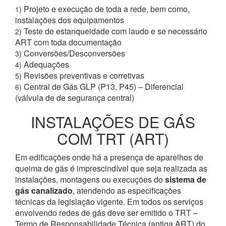
Projeto e execução de toda a rede, bem como,
1)
instalações dos equipamentos
Teste de estanqueidade com laudo e se necessário
2)
ART com toda documentação
Conversões/Desconversões
3)
Adequações
4)
Revisões preventivas e corretivas
5)
Central de Gás GLP (P13, P45) – Diferencial
6)
(válvula de de segurança central)
INSTALAÇÕES DE GÁS
COM TRT (ART)
Em edificações onde há a presença de aparelhos de
queima de gás é imprescindível que seja realizada as
instalações, montagens ou execuções do
sistema de
gás canalizado
, atendendo as especificações
técnicas da legislação vigente. Em todos os serviços
envolvendo redes de gás deve ser emitido o TRT –
Termo de Responsabilidade Técnica (antiga ART) do