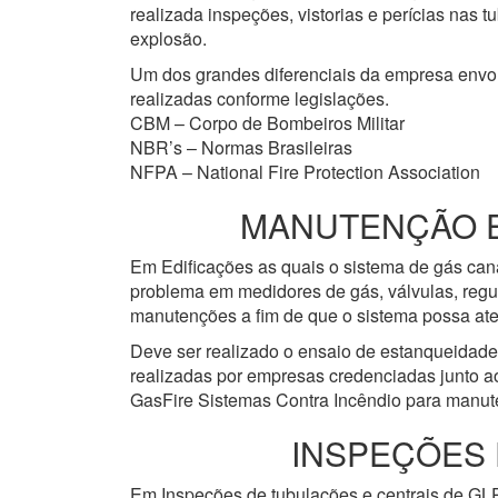
realizada inspeções, vistorias e perícias nas
explosão.
Um dos grandes diferenciais da empresa env
realizadas conforme legislações.
CBM – Corpo de Bombeiros Militar
NBR’s – Normas Brasileiras
NFPA – National Fire Protection Association
MANUTENÇÃO EM
Em Edificações as quais o sistema de gás cana
problema em medidores de gás, válvulas, regu
manutenções a fim de que o sistema possa ate
Deve ser realizado o ensaio de estanqueidad
realizadas por empresas credenciadas junto a
GasFire Sistemas Contra Incêndio para manute
INSPEÇÕES 
Em Inspeções de tubulações e centrais de GLP