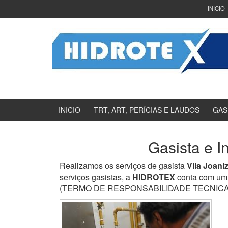
Ir
Pular
INICIO
para
para
o
menu
Conteúdo
principal
INICIO
TRT, ART, PERÍCIAS E LAUDOS
GAS
Gasista e I
Realizamos os serviços de gasista
Vila Joani
serviços gasistas, a
HIDROTEX
conta com um 
(TERMO DE RESPONSABILIDADE TECNICA) e en