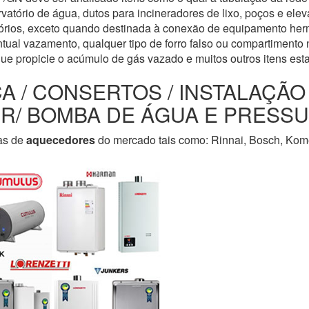
servatório de água, dutos para incineradores de lixo, poços e e
tórios, exceto quando destinada à conexão de equipamento her
tual vazamento, qualquer tipo de forro falso ou compartimento n
que propicie o acúmulo de gás vazado e muitos outros itens est
CA / CONSERTOS / INSTALAÇÃ
LER/ BOMBA DE ÁGUA E PRESS
as de
aquecedores
do mercado tais como: Rinnai, Bosch, Kome