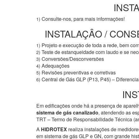
INSTA
Consulte-nos, para mais informações!
1)
INSTALAÇÂO / CONSE
Projeto e execução de toda a rede, bem co
1)
Teste de estanqueidade com laudo e se ne
2)
Conversões/Desconversões
3)
Adequações
4)
Revisões preventivas e corretivas
5)
Central de Gás GLP (P13, P45) – Diferencial
6)
INS
Em edificações onde há a presença de aparelh
sistema de gás canalizado
, atendendo as esp
TRT – Termo de Responsabilidade Técnica (ant
A
HIDROTEX
realiza instalações de medidore
em sistema de gás GLP e GN, com grande histór