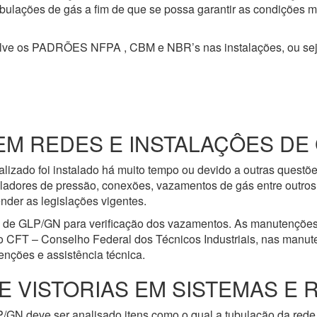
 tubulações de gás a fim de que se possa garantir as condições 
olve os PADRÕES NFPA , CBM e NBR’s nas instalações, ou se
 REDES E INSTALAÇÔES DE GÁ
lizado foi instalado há muito tempo ou devido a outras questõ
ladores de pressão, conexões, vazamentos de gás entre outros 
nder as legislações vigentes.
e de GLP/GN para verificação dos vazamentos. As manutenções
o CFT – Conselho Federal dos Técnicos Industriais, nas manut
nções e assistência técnica.
E VISTORIAS EM SISTEMAS E 
/GN deve ser analisado itens como o qual a tubulação da rede 