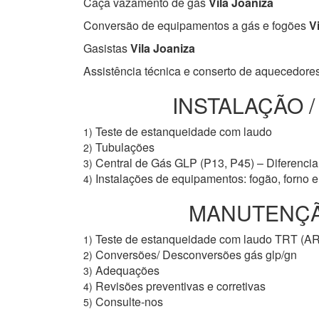
Caça vazamento de gás
Vila Joaniza
Conversão de equipamentos a gás e fogões
Vi
Gasistas
Vila Joaniza
Assistência técnica e conserto de aquecedore
INSTALAÇÃO 
Teste de estanqueidade com laudo
1)
Tubulações
2)
Central de Gás GLP (P13, P45) – Diferencial
3)
Instalações de equipamentos: fogão, forno 
4)
MANUTENÇÃO
Teste de estanqueidade com laudo TRT (A
1)
Conversões/ Desconversões gás glp/gn
2)
Adequações
3)
Revisões preventivas e corretivas
4)
Consulte-nos
5)