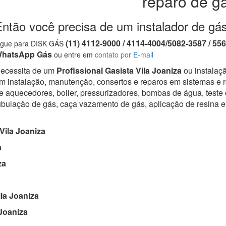
reparo de g
ntão você precisa de um instalador de gás
(11) 4112-9000 / 4114-4004/5082-3587 / 55
igue para DISK GÁS
hatsApp Gás
ou entre em
contato por E-mail
ecessita de um
Profissional Gasista Vila Joaniza
ou instalaçã
m instalação, manutenção, consertos e reparos em sistemas e r
e aquecedores, boiler, pressurizadores, bombas de água, teste
ubulação de gás, caça vazamento de gás, aplicação de resina 
Vila Joaniza
a
za
la Joaniza
Joaniza