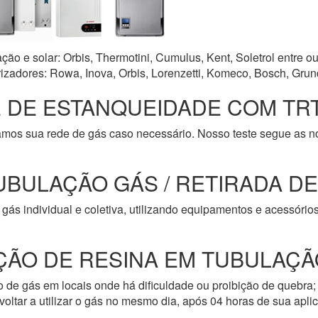
o e solar: Orbis, Thermotini, Cumulus, Kent, Soletrol entre ou
zadores: Rowa, Inova, Orbis, Lorenzetti, Komeco, Bosch, Grun
 DE ESTANQUEIDADE COM TRT
amos sua rede de gás caso necessário. Nosso teste segue as 
UBULAÇÃO GÁS / RETIRADA D
gás individual e coletiva, utilizando equipamentos e acessóri
ÇÃO DE RESINA EM TUBULAÇÃ
de gás em locais onde há dificuldade ou proibição de quebra; 
oltar a utilizar o gás no mesmo dia, após 04 horas de sua apli