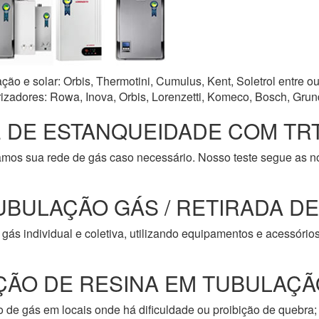
o e solar: Orbis, Thermotini, Cumulus, Kent, Soletrol entre ou
zadores: Rowa, Inova, Orbis, Lorenzetti, Komeco, Bosch, Grun
 DE ESTANQUEIDADE COM TRT
amos sua rede de gás caso necessário. Nosso teste segue as 
UBULAÇÃO GÁS / RETIRADA D
gás individual e coletiva, utilizando equipamentos e acessóri
ÇÃO DE RESINA EM TUBULAÇÃ
de gás em locais onde há dificuldade ou proibição de quebra; 