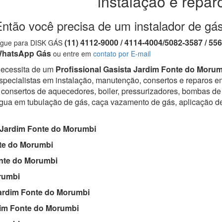
instalação e repar
Então você precisa de um instalador de gá
(11) 4112-9000 / 4114-4004/5082-3587 / 55
igue para DISK GÁS
hatsApp Gás
ou entre em
contato por E-mail
ecessita de um
Profissional Gasista Jardim Fonte do Morum
specialistas em instalação, manutenção, consertos e reparos em
 consertos de aquecedores, boiler, pressurizadores, bombas de 
gua em tubulação de gás, caça vazamento de gás, aplicação d
Jardim Fonte do Morumbi
te do Morumbi
nte do Morumbi
rumbi
rdim Fonte do Morumbi
im Fonte do Morumbi