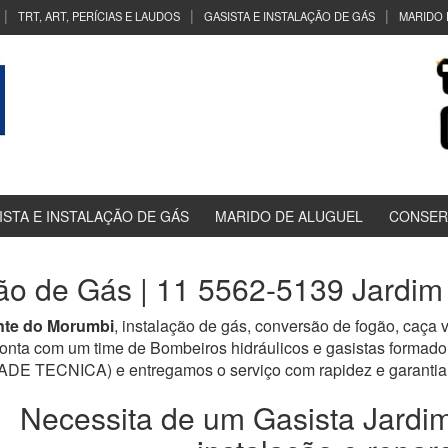
TRT, ART, PERÍCIAS E LAUDOS
GASISTA E INSTALAÇÃO DE GÁS
MARIDO 
ISTA E INSTALAÇÃO DE GÁS
MARIDO DE ALUGUEL
CONSER
ção de Gás | 11 5562-5139 Jardi
nte do Morumbi
, instalação de gás, conversão de fogão, caça
onta com um time de Bombeiros hidráulicos e gasistas formado
TECNICA) e entregamos o serviço com rapidez e garantia 
Necessita de um Gasista Jardi