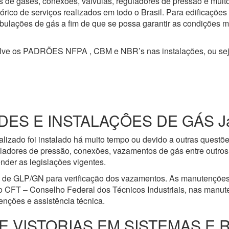
s de gases, conexões, válvulas, reguladores de pressão e mui
ico de serviços realizados em todo o Brasil. Para edificações
 tubulações de gás a fim de que se possa garantir as condições 
olve os PADRÕES NFPA , CBM e NBR’s nas instalações, ou se
S E INSTALAÇÔES DE GÁS Jard
lizado foi instalado há muito tempo ou devido a outras questõ
ladores de pressão, conexões, vazamentos de gás entre outros 
nder as legislações vigentes.
e de GLP/GN para verificação dos vazamentos. As manutenções
o CFT – Conselho Federal dos Técnicos Industriais, nas manut
nções e assistência técnica.
E VISTORIAS EM SISTEMAS E 