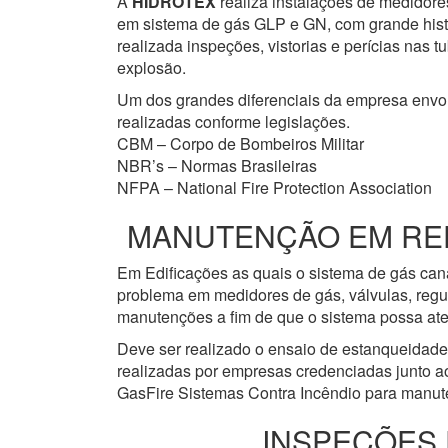
A
HIDROTEX
realiza instalações de medidore
em sistema de gás GLP e GN, com grande histór
realizada inspeções, vistorias e perícias nas
explosão.
Um dos grandes diferenciais da empresa env
realizadas conforme legislações.
CBM – Corpo de Bombeiros Militar
NBR’s – Normas Brasileiras
NFPA – National Fire Protection Association
MANUTENÇÃO EM REDE
Em Edificações as quais o sistema de gás cana
problema em medidores de gás, válvulas, regu
manutenções a fim de que o sistema possa ate
Deve ser realizado o ensaio de estanqueidad
realizadas por empresas credenciadas junto a
GasFire Sistemas Contra Incêndio para manute
INSPEÇÕES 