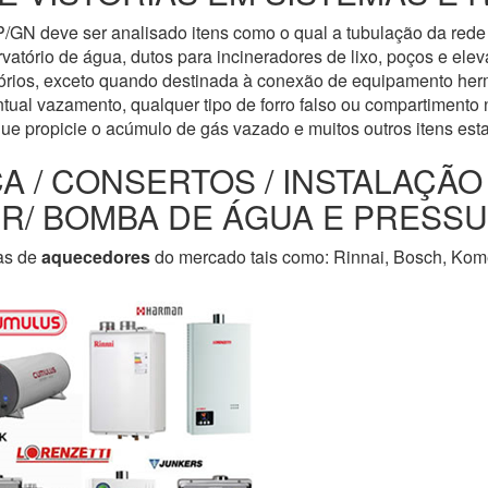
/GN deve ser analisado itens como o qual a tubulação da rede 
servatório de água, dutos para incineradores de lixo, poços e e
tórios, exceto quando destinada à conexão de equipamento her
tual vazamento, qualquer tipo de forro falso ou compartimento n
que propicie o acúmulo de gás vazado e muitos outros itens est
CA / CONSERTOS / INSTALAÇÃ
LER/ BOMBA DE ÁGUA E PRESS
as de
aquecedores
do mercado tais como: Rinnai, Bosch, Kome