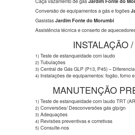
Caça vazamento de gás
Jardim Fonte do Mo
Conversão de equipamentos a gás e fogões
Ja
Gasistas
Jardim Fonte do Morumbi
Assistência técnica e conserto de aquecedore
INSTALAÇÃO 
Teste de estanqueidade com laudo
1)
Tubulações
2)
Central de Gás GLP (P13, P45) – Diferencial
3)
Instalações de equipamentos: fogão, forno 
4)
MANUTENÇÃO PREDI
Teste de estanqueidade com laudo TRT (A
1)
Conversões/ Desconversões gás glp/gn
2)
Adequações
3)
Revisões preventivas e corretivas
4)
Consulte-nos
5)