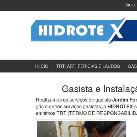
Ir
Pular
INICIO
para
para
o
menu
Conteúdo
principal
INICIO
TRT, ART, PERÍCIAS E LAUDOS
GAS
Gasista e Instala
Realizamos os serviços de gasista
Jardim Fo
gás e outros serviços gasistas, a
HIDROTEX
c
emitimos TRT (TERMO DE RESPONSABILIDADE 