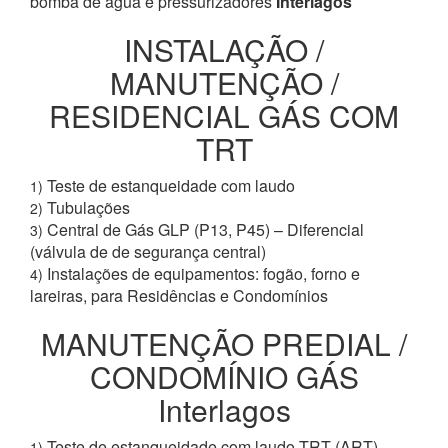
bomba de água e pressurizadores
Interlagos
INSTALAÇÃO /
MANUTENÇÃO /
RESIDENCIAL GÁS COM
TRT
Teste de estanqueidade com laudo
1)
Tubulações
2)
Central de Gás GLP (P13, P45) – Diferencial
3)
(válvula de de segurança central)
Instalações de equipamentos: fogão, forno e
4)
lareiras, para Residências e Condomínios
MANUTENÇÃO PREDIAL /
CONDOMÍNIO GÁS
Interlagos
Teste de estanqueidade com laudo TRT (ART)
1)