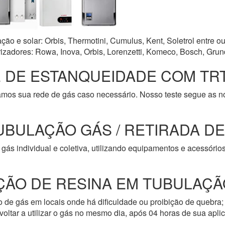
o e solar: Orbis, Thermotini, Cumulus, Kent, Soletrol entre ou
zadores: Rowa, Inova, Orbis, Lorenzetti, Komeco, Bosch, Grun
 DE ESTANQUEIDADE COM TRT
amos sua rede de gás caso necessário. Nosso teste segue as 
UBULAÇÃO GÁS / RETIRADA D
gás individual e coletiva, utilizando equipamentos e acessóri
ÇÃO DE RESINA EM TUBULAÇÃ
de gás em locais onde há dificuldade ou proibição de quebra; 
oltar a utilizar o gás no mesmo dia, após 04 horas de sua apli