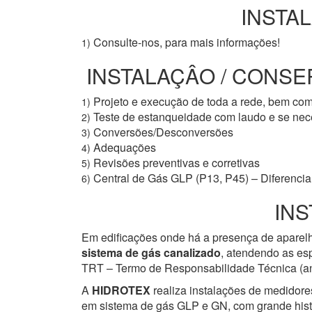
INSTAL
Consulte-nos, para mais informações!
1)
INSTALAÇÂO / CONSER
Projeto e execução de toda a rede, bem co
1)
Teste de estanqueidade com laudo e se ne
2)
Conversões/Desconversões
3)
Adequações
4)
Revisões preventivas e corretivas
5)
Central de Gás GLP (P13, P45) – Diferencial
6)
INS
Em edificações onde há a presença de aparelh
sistema de gás canalizado
, atendendo as esp
TRT – Termo de Responsabilidade Técnica (ant
A
HIDROTEX
realiza instalações de medidore
em sistema de gás GLP e GN, com grande histór