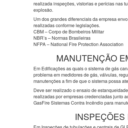
realizada inspeções, vistorias e perícias nas
explosão.
Um dos grandes diferenciais da empresa env
realizadas conforme legislações.
CBM – Corpo de Bombeiros Militar
NBR’s – Normas Brasileiras
NFPA – National Fire Protection Association
MANUTENÇÃO EM 
Em Edificações as quais o sistema de gás cana
problema em medidores de gás, válvulas, regu
manutenções a fim de que o sistema possa ate
Deve ser realizado o ensaio de estanqueidad
realizadas por empresas credenciadas junto a
GasFire Sistemas Contra Incêndio para manute
INSPEÇÕES 
Em Inspeções de tubulações e centrais de GLP