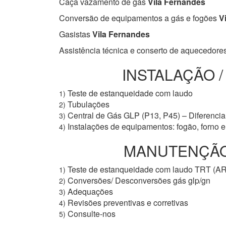
Caça vazamento de gás
Vila Fernandes
Conversão de equipamentos a gás e fogões
Vi
Gasistas
Vila Fernandes
Assistência técnica e conserto de aquecedore
INSTALAÇÃO 
Teste de estanqueidade com laudo
1)
Tubulações
2)
Central de Gás GLP (P13, P45) – Diferencial
3)
Instalações de equipamentos: fogão, forno 
4)
MANUTENÇÃO 
Teste de estanqueidade com laudo TRT (A
1)
Conversões/ Desconversões gás glp/gn
2)
Adequações
3)
Revisões preventivas e corretivas
4)
Consulte-nos
5)