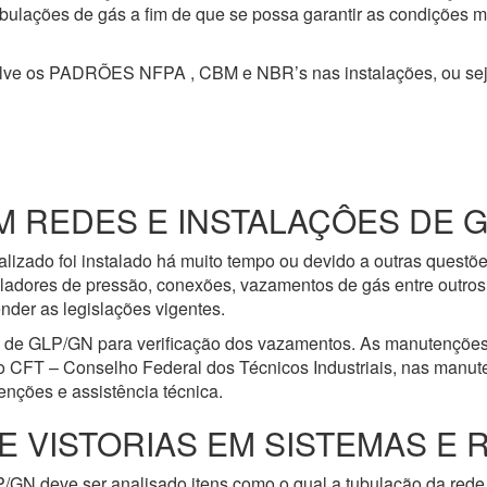
 tubulações de gás a fim de que se possa garantir as condições 
olve os PADRÕES NFPA , CBM e NBR’s nas instalações, ou se
REDES E INSTALAÇÔES DE GÁS
lizado foi instalado há muito tempo ou devido a outras questõ
ladores de pressão, conexões, vazamentos de gás entre outros 
nder as legislações vigentes.
e de GLP/GN para verificação dos vazamentos. As manutenções
o CFT – Conselho Federal dos Técnicos Industriais, nas manut
nções e assistência técnica.
E VISTORIAS EM SISTEMAS E 
/GN deve ser analisado itens como o qual a tubulação da rede 