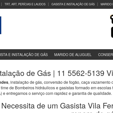
TRT, ART, PERÍCIAS E LAUDOS
GASISTA E INSTALAÇÃO DE GÁS
MARIDO 
ISTA E INSTALAÇÃO DE GÁS
MARIDO DE ALUGUEL
CONSER
stalação de Gás | 11 5562-5139 V
ndes
, instalação de gás, conversão de fogão, caça vazamento d
time de Bombeiros hidráulicos e gasistas formado em escolas
tregamos o serviço com rapidez e garantia de qualidade.
Necessita de um Gasista Vila Fe