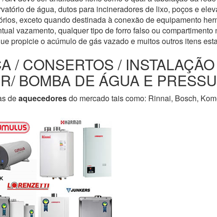
servatório de água, dutos para incineradores de lixo, poços e e
tórios, exceto quando destinada à conexão de equipamento her
tual vazamento, qualquer tipo de forro falso ou compartimento n
que propicie o acúmulo de gás vazado e muitos outros itens est
CA / CONSERTOS / INSTALAÇÃ
LER/ BOMBA DE ÁGUA E PRESS
as de
aquecedores
do mercado tais como: Rinnai, Bosch, Kome