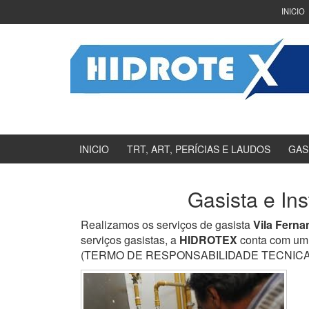
Ir
Pular
INICIO
para
para
o
menu
Conteúdo
principal
INICIO
TRT, ART, PERÍCIAS E LAUDOS
GAS
Gasista e In
Realizamos os serviços de gasista
Vila Ferna
serviços gasistas, a
HIDROTEX
conta com um 
(TERMO DE RESPONSABILIDADE TECNICA) e en