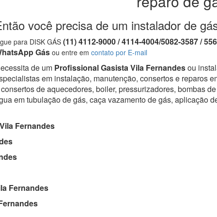
reparo de g
ntão você precisa de um instalador de gá
(11) 4112-9000 / 4114-4004/5082-3587 / 55
igue para DISK GÁS
hatsApp Gás
ou entre em
contato por E-mail
ecessita de um
Profissional Gasista Vila Fernandes
ou insta
specialistas em instalação, manutenção, consertos e reparos em
 consertos de aquecedores, boiler, pressurizadores, bombas de 
gua em tubulação de gás, caça vazamento de gás, aplicação d
Vila Fernandes
ndes
andes
la Fernandes
 Fernandes