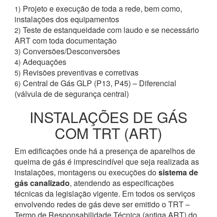
Projeto e execução de toda a rede, bem como,
1)
instalações dos equipamentos
Teste de estanqueidade com laudo e se necessário
2)
ART com toda documentação
Conversões/Desconversões
3)
Adequações
4)
Revisões preventivas e corretivas
5)
Central de Gás GLP (P13, P45) – Diferencial
6)
(válvula de de segurança central)
INSTALAÇÕES DE GÁS
COM TRT (ART)
Em edificações onde há a presença de aparelhos de
queima de gás é imprescindível que seja realizada as
instalações, montagens ou execuções do
sistema de
gás canalizado
, atendendo as especificações
técnicas da legislação vigente. Em todos os serviços
envolvendo redes de gás deve ser emitido o TRT –
Termo de Responsabilidade Técnica (antiga ART) do