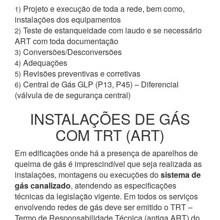
Projeto e execução de toda a rede, bem como,
1)
instalações dos equipamentos
Teste de estanqueidade com laudo e se necessário
2)
ART com toda documentação
Conversões/Desconversões
3)
Adequações
4)
Revisões preventivas e corretivas
5)
Central de Gás GLP (P13, P45) – Diferencial
6)
(válvula de de segurança central)
INSTALAÇÕES DE GÁS
COM TRT (ART)
Em edificações onde há a presença de aparelhos de
queima de gás é imprescindível que seja realizada as
instalações, montagens ou execuções do
sistema de
gás canalizado
, atendendo as especificações
técnicas da legislação vigente. Em todos os serviços
envolvendo redes de gás deve ser emitido o TRT –
Termo de Responsabilidade Técnica (antiga ART) do