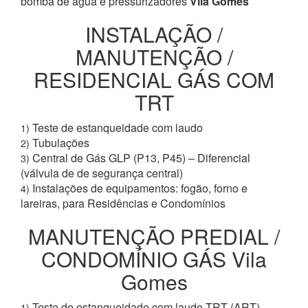
bomba de água e pressurizadores
Vila Gomes
INSTALAÇÃO /
MANUTENÇÃO /
RESIDENCIAL GÁS COM
TRT
Teste de estanqueidade com laudo
1)
Tubulações
2)
Central de Gás GLP (P13, P45) – Diferencial
3)
(válvula de de segurança central)
Instalações de equipamentos: fogão, forno e
4)
lareiras, para Residências e Condomínios
MANUTENÇÃO PREDIAL /
CONDOMÍNIO GÁS Vila
Gomes
Teste de estanqueidade com laudo TRT (ART)
1)