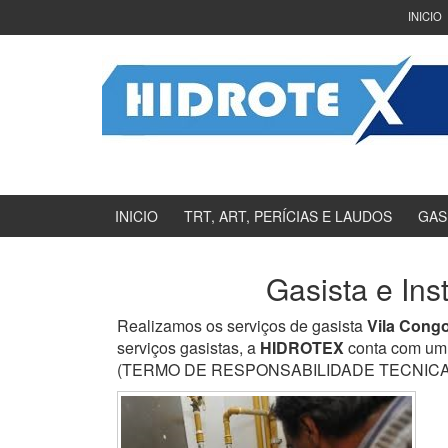
Ir
Pular
INICIO
para
para
o
menu
Conteúdo
principal
INICIO
TRT, ART, PERÍCIAS E LAUDOS
GAS
Gasista e In
Realizamos os serviços de gasista
Vila Cong
serviços gasistas, a
HIDROTEX
conta com um 
(TERMO DE RESPONSABILIDADE TECNICA) e en