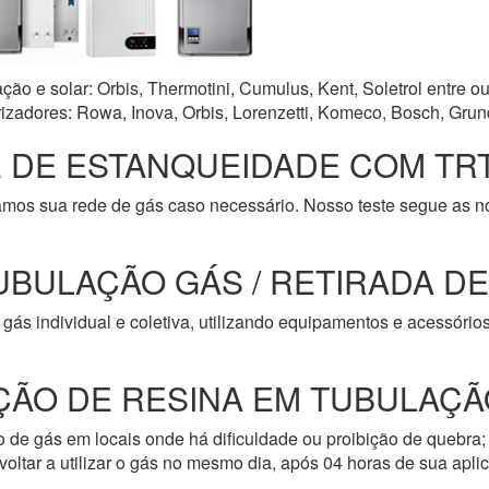
o e solar: Orbis, Thermotini, Cumulus, Kent, Soletrol entre ou
zadores: Rowa, Inova, Orbis, Lorenzetti, Komeco, Bosch, Grun
 DE ESTANQUEIDADE COM TRT
amos sua rede de gás caso necessário. Nosso teste segue as 
UBULAÇÃO GÁS / RETIRADA D
gás individual e coletiva, utilizando equipamentos e acessóri
ÇÃO DE RESINA EM TUBULAÇÃ
de gás em locais onde há dificuldade ou proibição de quebra; 
oltar a utilizar o gás no mesmo dia, após 04 horas de sua apli