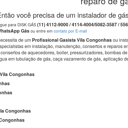
reparo de g
Então você precisa de um instalador de gá
(11) 4112-9000 / 4114-4004/5082-3587 / 55
igue para DISK GÁS
hatsApp Gás
ou entre em
contato por E-mail
ecessita de um
Profissional Gasista Vila Congonhas
ou inst
specialistas em instalação, manutenção, consertos e reparos em
 consertos de aquecedores, boiler, pressurizadores, bombas de 
gua em tubulação de gás, caça vazamento de gás, aplicação d
Vila Congonhas
nhas
onhas
la Congonhas
 Congonhas