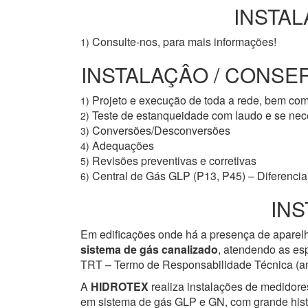
INSTAL
Consulte-nos, para mais informações!
1)
INSTALAÇÂO / CONSER
Projeto e execução de toda a rede, bem co
1)
Teste de estanqueidade com laudo e se ne
2)
Conversões/Desconversões
3)
Adequações
4)
Revisões preventivas e corretivas
5)
Central de Gás GLP (P13, P45) – Diferencial
6)
INS
Em edificações onde há a presença de aparelh
sistema de gás canalizado
, atendendo as esp
TRT – Termo de Responsabilidade Técnica (ant
A
HIDROTEX
realiza instalações de medidore
em sistema de gás GLP e GN, com grande histór