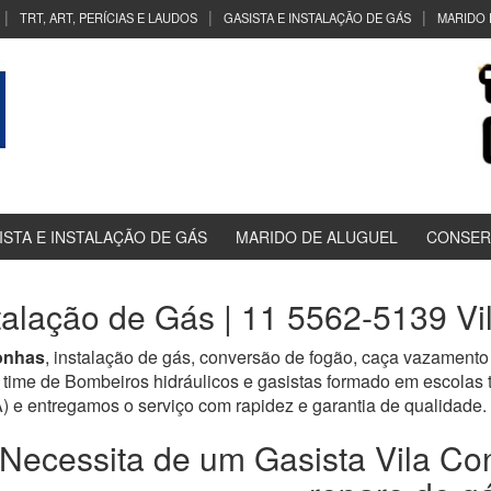
TRT, ART, PERÍCIAS E LAUDOS
GASISTA E INSTALAÇÃO DE GÁS
MARIDO 
ISTA E INSTALAÇÃO DE GÁS
MARIDO DE ALUGUEL
CONSER
stalação de Gás | 11 5562-5139 V
onhas
, instalação de gás, conversão de fogão, caça vazamento
time de Bombeiros hidráulicos e gasistas formado em escolas
tregamos o serviço com rapidez e garantia de qualidade.
Necessita de um Gasista Vila Co