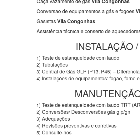
Caça vazamento de gás
Vila Congonhas
Conversão de equipamentos a gás e fogões
Vi
Gasistas
Vila Congonhas
Assistência técnica e conserto de aquecedore
INSTALAÇÃO 
Teste de estanqueidade com laudo
1)
Tubulações
2)
Central de Gás GLP (P13, P45) – Diferencial
3)
Instalações de equipamentos: fogão, forno 
4)
MANUTENÇÃO P
Teste de estanqueidade com laudo TRT (A
1)
Conversões/ Desconversões gás glp/gn
2)
Adequações
3)
Revisões preventivas e corretivas
4)
Consulte-nos
5)