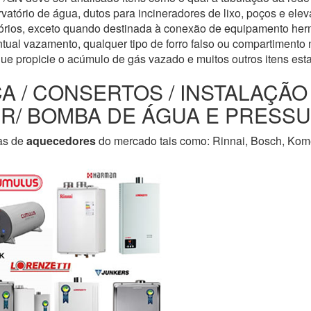
servatório de água, dutos para incineradores de lixo, poços e e
tórios, exceto quando destinada à conexão de equipamento her
tual vazamento, qualquer tipo de forro falso ou compartimento n
que propicie o acúmulo de gás vazado e muitos outros itens est
CA / CONSERTOS / INSTALAÇÃ
LER/ BOMBA DE ÁGUA E PRESS
as de
aquecedores
do mercado tais como: Rinnai, Bosch, Kome