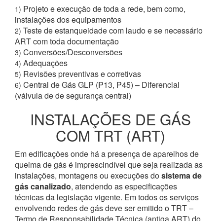
Projeto e execução de toda a rede, bem como,
1)
instalações dos equipamentos
Teste de estanqueidade com laudo e se necessário
2)
ART com toda documentação
Conversões/Desconversões
3)
Adequações
4)
Revisões preventivas e corretivas
5)
Central de Gás GLP (P13, P45) – Diferencial
6)
(válvula de de segurança central)
INSTALAÇÕES DE GÁS
COM TRT (ART)
Em edificações onde há a presença de aparelhos de
queima de gás é imprescindível que seja realizada as
instalações, montagens ou execuções do
sistema de
gás canalizado
, atendendo as especificações
técnicas da legislação vigente. Em todos os serviços
envolvendo redes de gás deve ser emitido o TRT –
Termo de Responsabilidade Técnica (antiga ART) do