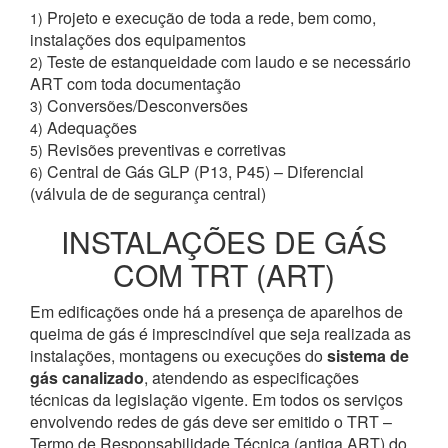
Projeto e execução de toda a rede, bem como,
1)
instalações dos equipamentos
Teste de estanqueidade com laudo e se necessário
2)
ART com toda documentação
Conversões/Desconversões
3)
Adequações
4)
Revisões preventivas e corretivas
5)
Central de Gás GLP (P13, P45) – Diferencial
6)
(válvula de de segurança central)
INSTALAÇÕES DE GÁS
COM TRT (ART)
Em edificações onde há a presença de aparelhos de
queima de gás é imprescindível que seja realizada as
instalações, montagens ou execuções do
sistema de
gás canalizado
, atendendo as especificações
técnicas da legislação vigente. Em todos os serviços
envolvendo redes de gás deve ser emitido o TRT –
Termo de Responsabilidade Técnica (antiga ART) do