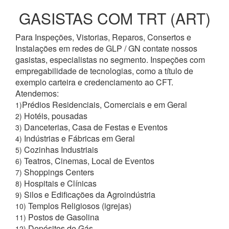
GASISTAS COM TRT (ART)
Para Inspeções, Vistorias, Reparos, Consertos e
Instalações em redes de GLP / GN contate nossos
gasistas, especialistas no segmento. Inspeções com
empregabilidade de tecnologias, como a título de
exemplo carteira e credenciamento ao CFT.
Atendemos:
Prédios Residenciais, Comerciais e em Geral
1)
Hotéis, pousadas
2)
Danceterias, Casa de Festas e Eventos
3)
Indústrias e Fábricas em Geral
4)
Cozinhas Industriais
5)
Teatros, Cinemas, Local de Eventos
6)
Shoppings Centers
7)
Hospitais e Clínicas
8)
Silos e Edificações da Agroindústria
9)
Templos Religiosos (igrejas)
10)
Postos de Gasolina
11)
Depósitos de Gás
12)