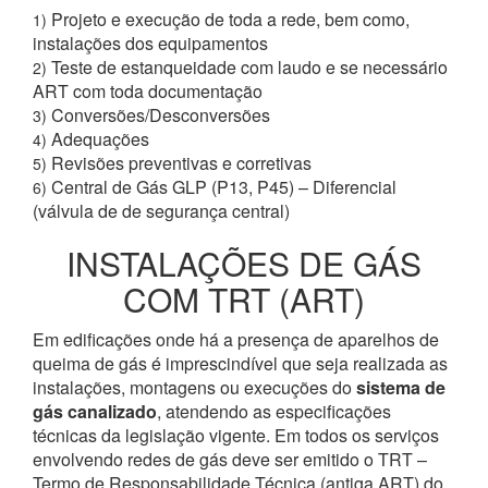
Projeto e execução de toda a rede, bem como,
1)
instalações dos equipamentos
Teste de estanqueidade com laudo e se necessário
2)
ART com toda documentação
Conversões/Desconversões
3)
Adequações
4)
Revisões preventivas e corretivas
5)
Central de Gás GLP (P13, P45) – Diferencial
6)
(válvula de de segurança central)
INSTALAÇÕES DE GÁS
COM TRT (ART)
Em edificações onde há a presença de aparelhos de
queima de gás é imprescindível que seja realizada as
instalações, montagens ou execuções do
sistema de
gás canalizado
, atendendo as especificações
técnicas da legislação vigente. Em todos os serviços
envolvendo redes de gás deve ser emitido o TRT –
Termo de Responsabilidade Técnica (antiga ART) do