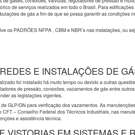
s de gases, conexões, válvulas, reguladores de pressão e mui
ico de serviços realizados em todo o Brasil. Para edificações
 tubulações de gás a fim de que se possa garantir as condições 
olve os PADRÕES NFPA , CBM e NBR’s nas instalações, ou se
DES E INSTALAÇÔES DE GÁS Q
lizado foi instalado há muito tempo ou devido a outras questõ
ladores de pressão, conexões, vazamentos de gás entre outros 
nder as legislações vigentes.
e de GLP/GN para verificação dos vazamentos. As manutenções
o CFT – Conselho Federal dos Técnicos Industriais, nas manut
nções e assistência técnica.
E VISTORIAS EM SISTEMAS E 