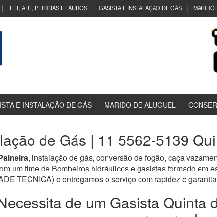
TRT, ART, PERÍCIAS E LAUDOS
GASISTA E INSTALAÇÃO DE GÁS
MARIDO 
ISTA E INSTALAÇÃO DE GÁS
MARIDO DE ALUGUEL
CONSER
alação de Gás | 11 5562-5139 Qui
Paineira
, instalação de gás, conversão de fogão, caça vazamen
om um time de Bombeiros hidráulicos e gasistas formado em e
TECNICA) e entregamos o serviço com rapidez e garantia 
Necessita de um Gasista Quinta d