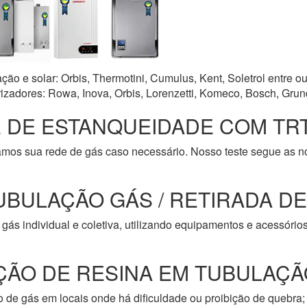
o e solar: Orbis, Thermotini, Cumulus, Kent, Soletrol entre ou
zadores: Rowa, Inova, Orbis, Lorenzetti, Komeco, Bosch, Grun
 DE ESTANQUEIDADE COM TRT
amos sua rede de gás caso necessário. Nosso teste segue as 
UBULAÇÃO GÁS / RETIRADA D
gás individual e coletiva, utilizando equipamentos e acessóri
ÇÃO DE RESINA EM TUBULAÇÃ
de gás em locais onde há dificuldade ou proibição de quebra; 