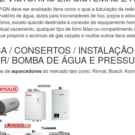
/GN deve ser analisado itens como o qual a tubulação da rede 
servatório de água, dutos para incineradores de lixo, poços e e
tórios, exceto quando destinada à conexão de equipamento her
tual vazamento, qualquer tipo de forro falso ou compartimento n
que propicie o acúmulo de gás vazado e muitos outros itens est
CA / CONSERTOS / INSTALAÇÃ
LER/ BOMBA DE ÁGUA E PRESS
as de
aquecedores
do mercado tais como: Rinnai, Bosch, Kome