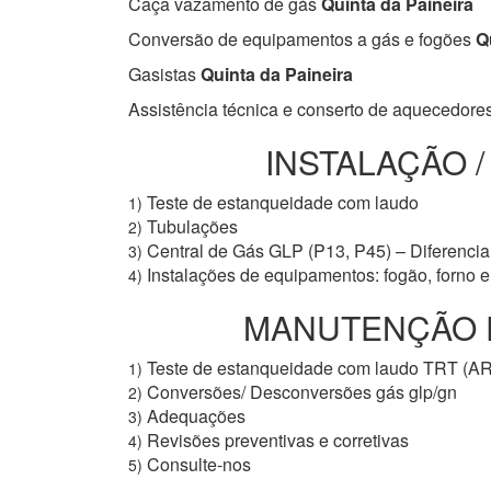
Caça vazamento de gás
Quinta da Paineira
Conversão de equipamentos a gás e fogões
Qu
Gasistas
Quinta da Paineira
Assistência técnica e conserto de aquecedore
INSTALAÇÃO 
Teste de estanqueidade com laudo
1)
Tubulações
2)
Central de Gás GLP (P13, P45) – Diferencial
3)
Instalações de equipamentos: fogão, forno 
4)
MANUTENÇÃO PR
Teste de estanqueidade com laudo TRT (A
1)
Conversões/ Desconversões gás glp/gn
2)
Adequações
3)
Revisões preventivas e corretivas
4)
Consulte-nos
5)