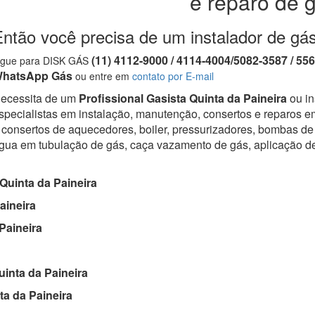
e reparo de 
ntão você precisa de um instalador de gás
(11) 4112-9000 / 4114-4004/5082-3587 / 55
igue para DISK GÁS
hatsApp Gás
ou entre em
contato por E-mail
ecessita de um
Profissional Gasista Quinta da Paineira
ou in
specialistas em instalação, manutenção, consertos e reparos em
 consertos de aquecedores, boiler, pressurizadores, bombas de 
gua em tubulação de gás, caça vazamento de gás, aplicação d
Quinta da Paineira
aineira
Paineira
inta da Paineira
a da Paineira