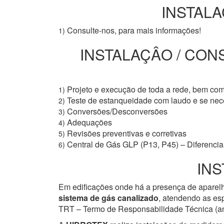
INSTALA
Consulte-nos, para mais informações!
1)
INSTALAÇÂO / CON
Projeto e execução de toda a rede, bem co
1)
Teste de estanqueidade com laudo e se ne
2)
Conversões/Desconversões
3)
Adequações
4)
Revisões preventivas e corretivas
5)
Central de Gás GLP (P13, P45) – Diferencial
6)
INS
Em edificações onde há a presença de aparelh
sistema de gás canalizado
, atendendo as esp
TRT – Termo de Responsabilidade Técnica (ant