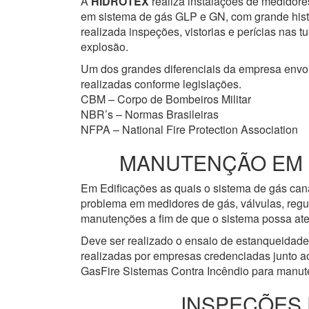
A
HIDROTEX
realiza instalações de medidore
em sistema de gás GLP e GN, com grande histór
realizada inspeções, vistorias e perícias nas
explosão.
Um dos grandes diferenciais da empresa env
realizadas conforme legislações.
CBM – Corpo de Bombeiros Militar
NBR’s – Normas Brasileiras
NFPA – National Fire Protection Association
MANUTENÇÃO EM RE
Em Edificações as quais o sistema de gás cana
problema em medidores de gás, válvulas, regu
manutenções a fim de que o sistema possa ate
Deve ser realizado o ensaio de estanqueidad
realizadas por empresas credenciadas junto a
GasFire Sistemas Contra Incêndio para manute
INSPEÇÕES 