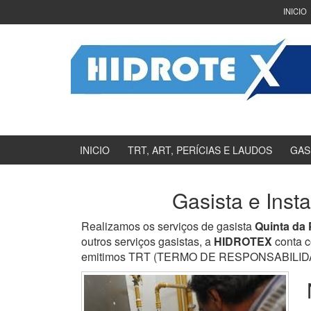
Ir
Pular
INICIO
para
para
o
menu
Conteúdo
principal
INICIO
TRT, ART, PERÍCIAS E LAUDOS
GAS
Gasista e Inst
Realizamos os serviços de gasista
Quinta da 
outros serviços gasistas, a
HIDROTEX
conta c
emitimos TRT (TERMO DE RESPONSABILIDADE 