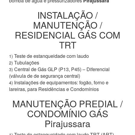
bomba de água e pressurizadores
Pirajussara
INSTALAÇÃO /
MANUTENÇÃO /
RESIDENCIAL GÁS COM
TRT
Teste de estanqueidade com laudo
1)
Tubulações
2)
Central de Gás GLP (P13, P45) – Diferencial
3)
(válvula de de segurança central)
Instalações de equipamentos: fogão, forno e
4)
lareiras, para Residências e Condomínios
MANUTENÇÃO PREDIAL /
CONDOMÍNIO GÁS
Pirajussara
Teste de estanqueidade com laudo TRT (ART)
1)