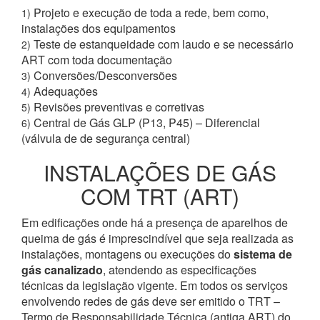
Projeto e execução de toda a rede, bem como,
1)
instalações dos equipamentos
Teste de estanqueidade com laudo e se necessário
2)
ART com toda documentação
Conversões/Desconversões
3)
Adequações
4)
Revisões preventivas e corretivas
5)
Central de Gás GLP (P13, P45) – Diferencial
6)
(válvula de de segurança central)
INSTALAÇÕES DE GÁS
COM TRT (ART)
Em edificações onde há a presença de aparelhos de
queima de gás é imprescindível que seja realizada as
instalações, montagens ou execuções do
sistema de
gás canalizado
, atendendo as especificações
técnicas da legislação vigente. Em todos os serviços
envolvendo redes de gás deve ser emitido o TRT –
Termo de Responsabilidade Técnica (antiga ART) do