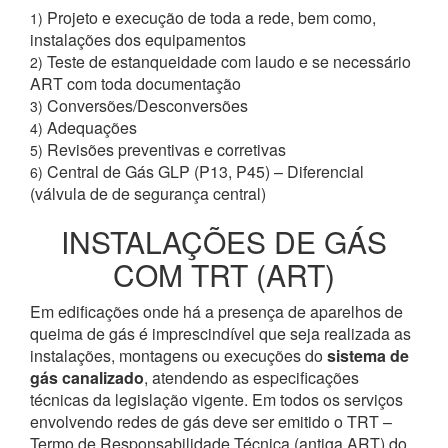
Projeto e execução de toda a rede, bem como,
1)
instalações dos equipamentos
Teste de estanqueidade com laudo e se necessário
2)
ART com toda documentação
Conversões/Desconversões
3)
Adequações
4)
Revisões preventivas e corretivas
5)
Central de Gás GLP (P13, P45) – Diferencial
6)
(válvula de de segurança central)
INSTALAÇÕES DE GÁS
COM TRT (ART)
Em edificações onde há a presença de aparelhos de
queima de gás é imprescindível que seja realizada as
instalações, montagens ou execuções do
sistema de
gás canalizado
, atendendo as especificações
técnicas da legislação vigente. Em todos os serviços
envolvendo redes de gás deve ser emitido o TRT –
Termo de Responsabilidade Técnica (antiga ART) do