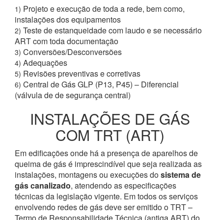
Projeto e execução de toda a rede, bem como,
1)
instalações dos equipamentos
Teste de estanqueidade com laudo e se necessário
2)
ART com toda documentação
Conversões/Desconversões
3)
Adequações
4)
Revisões preventivas e corretivas
5)
Central de Gás GLP (P13, P45) – Diferencial
6)
(válvula de de segurança central)
INSTALAÇÕES DE GÁS
COM TRT (ART)
Em edificações onde há a presença de aparelhos de
queima de gás é imprescindível que seja realizada as
instalações, montagens ou execuções do
sistema de
gás canalizado
, atendendo as especificações
técnicas da legislação vigente. Em todos os serviços
envolvendo redes de gás deve ser emitido o TRT –
Termo de Responsabilidade Técnica (antiga ART) do