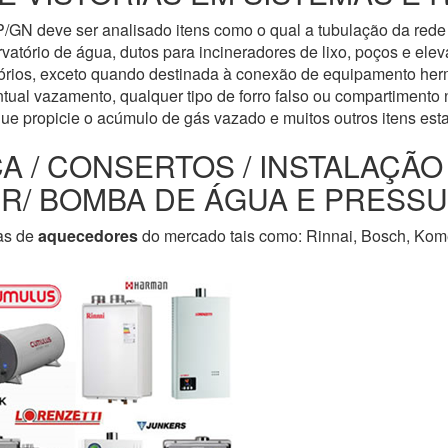
/GN deve ser analisado itens como o qual a tubulação da rede 
servatório de água, dutos para incineradores de lixo, poços e e
tórios, exceto quando destinada à conexão de equipamento her
tual vazamento, qualquer tipo de forro falso ou compartimento n
que propicie o acúmulo de gás vazado e muitos outros itens est
CA / CONSERTOS / INSTALAÇÃ
LER/ BOMBA DE ÁGUA E PRESS
as de
aquecedores
do mercado tais como: Rinnai, Bosch, Kome