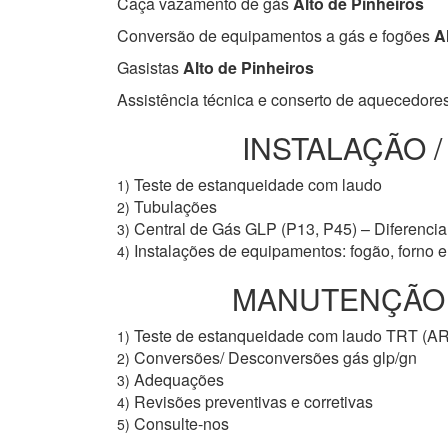
Caça vazamento de gás
Alto de Pinheiros
Conversão de equipamentos a gás e fogões
Al
Gasistas
Alto de Pinheiros
Assistência técnica e conserto de aquecedore
INSTALAÇÃO 
Teste de estanqueidade com laudo
1)
Tubulações
2)
Central de Gás GLP (P13, P45) – Diferencial
3)
Instalações de equipamentos: fogão, forno 
4)
MANUTENÇÃO PR
Teste de estanqueidade com laudo TRT (A
1)
Conversões/ Desconversões gás glp/gn
2)
Adequações
3)
Revisões preventivas e corretivas
4)
Consulte-nos
5)