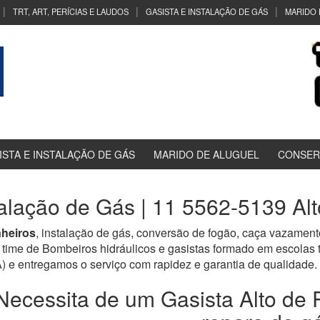
TRT, ART, PERÍCIAS E LAUDOS
GASISTA E INSTALAÇÃO DE GÁS
MARIDO 
ISTA E INSTALAÇÃO DE GÁS
MARIDO DE ALUGUEL
CONSER
talação de Gás | 11 5562-5139 Alt
nheiros
, instalação de gás, conversão de fogão, caça vazament
time de Bombeiros hidráulicos e gasistas formado em escolas
tregamos o serviço com rapidez e garantia de qualidade.
Necessita de um Gasista Alto de P