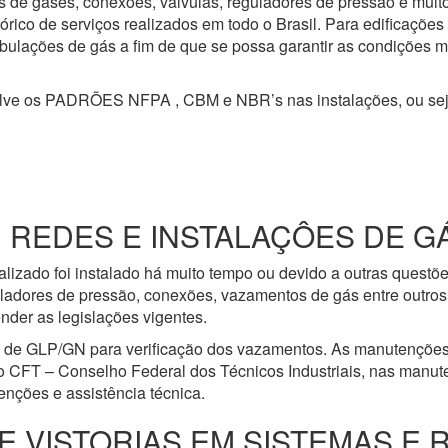
s de gases, conexões, válvulas, reguladores de pressão e mui
ico de serviços realizados em todo o Brasil. Para edificações
 tubulações de gás a fim de que se possa garantir as condições 
olve os PADRÕES NFPA , CBM e NBR’s nas instalações, ou se
EDES E INSTALAÇÔES DE GÁS A
lizado foi instalado há muito tempo ou devido a outras questõ
ladores de pressão, conexões, vazamentos de gás entre outros 
nder as legislações vigentes.
e de GLP/GN para verificação dos vazamentos. As manutenções
o CFT – Conselho Federal dos Técnicos Industriais, nas manut
nções e assistência técnica.
E VISTORIAS EM SISTEMAS E 