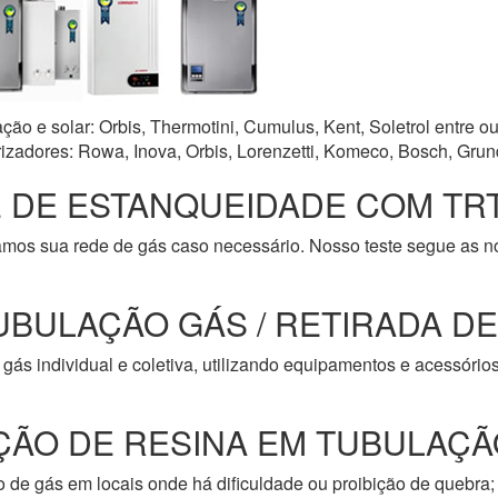
o e solar: Orbis, Thermotini, Cumulus, Kent, Soletrol entre ou
zadores: Rowa, Inova, Orbis, Lorenzetti, Komeco, Bosch, Grun
 DE ESTANQUEIDADE COM TRT
amos sua rede de gás caso necessário. Nosso teste segue as 
UBULAÇÃO GÁS / RETIRADA D
gás individual e coletiva, utilizando equipamentos e acessóri
ÇÃO DE RESINA EM TUBULAÇÃ
de gás em locais onde há dificuldade ou proibição de quebra; 