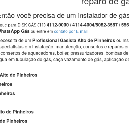
reparo de g
ntão você precisa de um instalador de gás
(11) 4112-9000 / 4114-4004/5082-3587 / 55
igue para DISK GÁS
hatsApp Gás
ou entre em
contato por E-mail
ecessita de um
Profissional Gasista Alto de Pinheiros
ou ins
specialistas em instalação, manutenção, consertos e reparos em
 consertos de aquecedores, boiler, pressurizadores, bombas de 
gua em tubulação de gás, caça vazamento de gás, aplicação d
Alto de Pinheiros
heiros
nheiros
to de Pinheiros
de Pinheiros