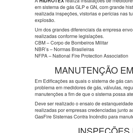
A
HIDROTEX
realiza instalações de medidore
em sistema de gás GLP e GN, com grande histór
realizada inspeções, vistorias e perícias nas
explosão.
Um dos grandes diferenciais da empresa env
realizadas conforme legislações.
CBM – Corpo de Bombeiros Militar
NBR’s – Normas Brasileiras
NFPA – National Fire Protection Association
MANUTENÇÃO EM R
Em Edificações as quais o sistema de gás cana
problema em medidores de gás, válvulas, regu
manutenções a fim de que o sistema possa ate
Deve ser realizado o ensaio de estanqueidad
realizadas por empresas credenciadas junto a
GasFire Sistemas Contra Incêndio para manute
INSPEÇÕES 