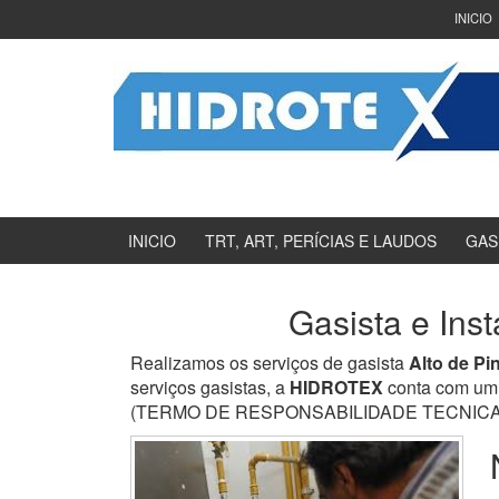
Ir
Pular
INICIO
para
para
o
menu
Conteúdo
principal
INICIO
TRT, ART, PERÍCIAS E LAUDOS
GAS
Gasista e Ins
Realizamos os serviços de gasista
Alto de Pi
serviços gasistas, a
HIDROTEX
conta com um 
(TERMO DE RESPONSABILIDADE TECNICA) e en