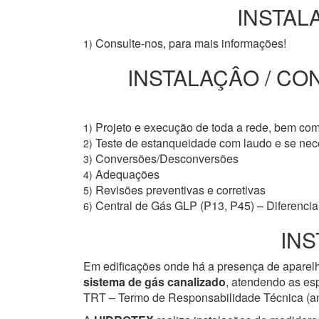
INSTALA
Consulte-nos, para mais informações!
1)
INSTALAÇÂO / CO
Projeto e execução de toda a rede, bem co
1)
Teste de estanqueidade com laudo e se ne
2)
Conversões/Desconversões
3)
Adequações
4)
Revisões preventivas e corretivas
5)
Central de Gás GLP (P13, P45) – Diferencial
6)
INS
Em edificações onde há a presença de aparelh
sistema de gás canalizado
, atendendo as esp
TRT – Termo de Responsabilidade Técnica (ant