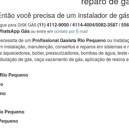
reparo de g
Então você precisa de um instalador de gá
(11) 4112-9000 / 4114-4004/5082-3587 / 55
igue para DISK GÁS
hatsApp Gás
ou entre em
contato por E-mail
ecessita de um
Profissional Gasista Rio Pequeno
ou instalaç
m instalação, manutenção, consertos e reparos em sistemas e r
e aquecedores, boiler, pressurizadores, bombas de água, teste
ubulação de gás, caça vazamento de gás, aplicação de resina 
Rio Pequeno
no
eno
io Pequeno
Pequeno