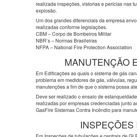
realizada inspeções, vistorias e perícias nas
explosão.
Um dos grandes diferenciais da empresa env
realizadas conforme legislações.
CBM – Corpo de Bombeiros Militar
NBR’s – Normas Brasileiras
NFPA – National Fire Protection Association
MANUTENÇÃO EM
Em Edificações as quais o sistema de gás cana
problema em medidores de gás, válvulas, regu
manutenções a fim de que o sistema possa ate
Deve ser realizado o ensaio de estanqueidad
realizadas por empresas credenciadas junto a
GasFire Sistemas Contra Incêndio para manute
INSPEÇÕES 
Em Inspeções de tubulações e centrais de GLP