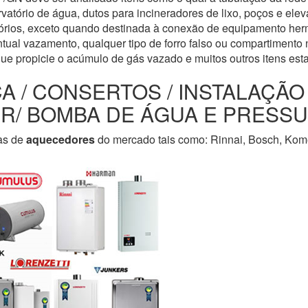
servatório de água, dutos para incineradores de lixo, poços e e
tórios, exceto quando destinada à conexão de equipamento her
tual vazamento, qualquer tipo de forro falso ou compartimento n
que propicie o acúmulo de gás vazado e muitos outros itens est
CA / CONSERTOS / INSTALAÇÃ
LER/ BOMBA DE ÁGUA E PRESS
as de
aquecedores
do mercado tais como: Rinnai, Bosch, Kome