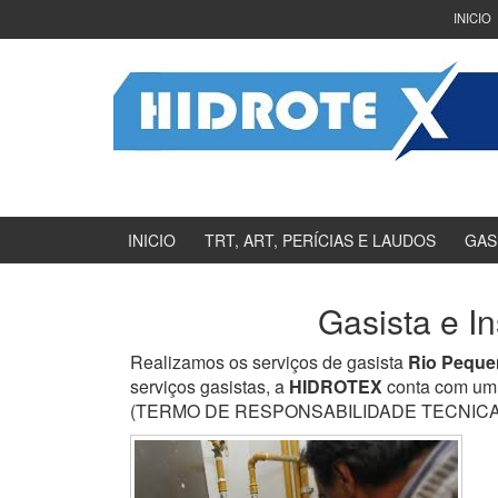
Ir
Pular
INICIO
para
para
o
menu
Conteúdo
principal
INICIO
TRT, ART, PERÍCIAS E LAUDOS
GAS
Gasista e I
Realizamos os serviços de gasista
Rio Peque
serviços gasistas, a
HIDROTEX
conta com um 
(TERMO DE RESPONSABILIDADE TECNICA) e en