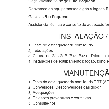
Caça vazamento de gás
Rio Pequeno
Conversão de equipamentos a gás e fogões
R
Gasistas
Rio Pequeno
Assistência técnica e conserto de aquecedore
INSTALAÇÃO 
Teste de estanqueidade com laudo
1)
Tubulações
2)
Central de Gás GLP (P13, P45) – Diferencial
3)
Instalações de equipamentos: fogão, forno 
4)
MANUTENÇÃO
Teste de estanqueidade com laudo TRT (A
1)
Conversões/ Desconversões gás glp/gn
2)
Adequações
3)
Revisões preventivas e corretivas
4)
Consulte-nos
5)