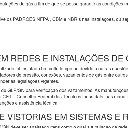
 tubulações de gás a fim de que se possa garantir as condições 
olve os PADRÕES NFPA , CBM e NBR’s nas instalações, ou se
 REDES E INSTALAÇÔES DE G
lizado foi instalado há muito tempo ou devido a outras questõ
ladores de pressão, conexões, vazamentos de gás entre outros 
nder as legislações vigentes.
e de GLP/GN para verificação dos vazamentos. As manutenções
o CFT – Conselho Federal dos Técnicos Industriais, nas manut
nções e assistência técnica.
E VISTORIAS EM SISTEMAS E 
/GN deve ser analisado itens como o qual a tubulação da rede 