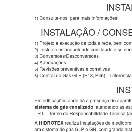
INSTA
Consulte-nos, para mais informações!
1)
INSTALAÇÂO / CONS
Projeto e execução de toda a rede, bem co
1)
Teste de estanqueidade com laudo e se ne
2)
Conversões/Desconversões
3)
Adequações
4)
Revisões preventivas e corretivas
5)
Central de Gás GLP (P13, P45) – Diferencial
6)
INS
Em edificações onde há a presença de aparelh
sistema de gás canalizado
, atendendo as esp
TRT – Termo de Responsabilidade Técnica (ant
A
HIDROTEX
realiza instalações de medidore
em sistema de gás GLP e GN, com grande histór