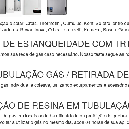
o e solar: Orbis, Thermotini, Cumulus, Kent, Soletrol entre ou
zadores: Rowa, Inova, Orbis, Lorenzetti, Komeco, Bosch, Grun
 DE ESTANQUEIDADE COM TRT
amos sua rede de gás caso necessário. Nosso teste segue as 
UBULAÇÃO GÁS / RETIRADA D
gás individual e coletiva, utilizando equipamentos e acessóri
ÇÃO DE RESINA EM TUBULAÇÃ
de gás em locais onde há dificuldade ou proibição de quebra; 
oltar a utilizar o gás no mesmo dia, após 04 horas de sua apli