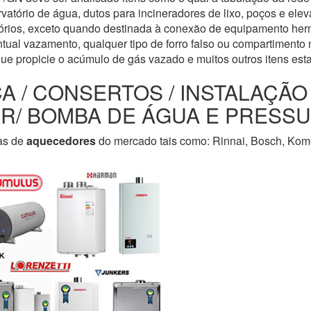
servatório de água, dutos para incineradores de lixo, poços e e
tórios, exceto quando destinada à conexão de equipamento her
tual vazamento, qualquer tipo de forro falso ou compartimento n
que propicie o acúmulo de gás vazado e muitos outros itens est
CA / CONSERTOS / INSTALAÇÃ
LER/ BOMBA DE ÁGUA E PRESS
as de
aquecedores
do mercado tais como: Rinnai, Bosch, Kome