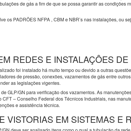
 tubulações de gás a fim de que se possa garantir as condições 
olve os PADRÕES NFPA , CBM e NBR’s nas instalações, ou se
 REDES E INSTALAÇÔES DE G
lizado foi instalado há muito tempo ou devido a outras questõ
ladores de pressão, conexões, vazamentos de gás entre outros 
nder as legislações vigentes.
e de GLP/GN para verificação dos vazamentos. As manutenções
o CFT – Conselho Federal dos Técnicos Industriais, nas manut
nções e assistência técnica.
E VISTORIAS EM SISTEMAS E 
/GN deve ser analisado itens como o qual a tubulação da rede 