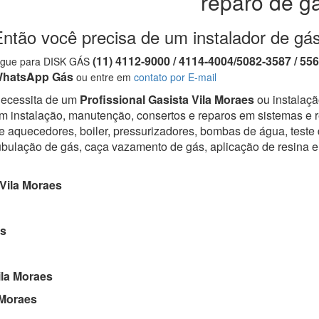
reparo de g
ntão você precisa de um instalador de gás
(11) 4112-9000 / 4114-4004/5082-3587 / 55
igue para DISK GÁS
hatsApp Gás
ou entre em
contato por E-mail
ecessita de um
Profissional Gasista Vila Moraes
ou instalaçã
m instalação, manutenção, consertos e reparos em sistemas e r
e aquecedores, boiler, pressurizadores, bombas de água, teste
ubulação de gás, caça vazamento de gás, aplicação de resina 
Vila Moraes
es
la Moraes
 Moraes