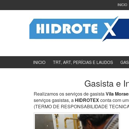
Ir
Pular
INICIO
para
para
o
menu
Conteúdo
principal
INICIO
TRT, ART, PERÍCIAS E LAUDOS
GAS
Gasista e I
Realizamos os serviços de gasista
Vila Morae
serviços gasistas, a
HIDROTEX
conta com um 
(TERMO DE RESPONSABILIDADE TECNICA) e en