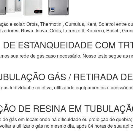
o e solar: Orbis, Thermotini, Cumulus, Kent, Soletrol entre ou
zadores: Rowa, Inova, Orbis, Lorenzetti, Komeco, Bosch, Grun
 DE ESTANQUEIDADE COM TRT
amos sua rede de gás caso necessário. Nosso teste segue as 
UBULAÇÃO GÁS / RETIRADA D
gás individual e coletiva, utilizando equipamentos e acessóri
ÇÃO DE RESINA EM TUBULAÇÃ
de gás em locais onde há dificuldade ou proibição de quebra; 
oltar a utilizar o gás no mesmo dia, após 04 horas de sua apli