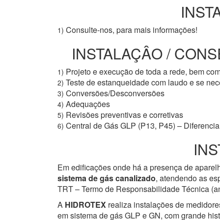
INST
Consulte-nos, para mais informações!
1)
INSTALAÇÂO / CONS
Projeto e execução de toda a rede, bem co
1)
Teste de estanqueidade com laudo e se ne
2)
Conversões/Desconversões
3)
Adequações
4)
Revisões preventivas e corretivas
5)
Central de Gás GLP (P13, P45) – Diferencial
6)
INS
Em edificações onde há a presença de aparelh
sistema de gás canalizado
, atendendo as esp
TRT – Termo de Responsabilidade Técnica (ant
A
HIDROTEX
realiza instalações de medidore
em sistema de gás GLP e GN, com grande histór