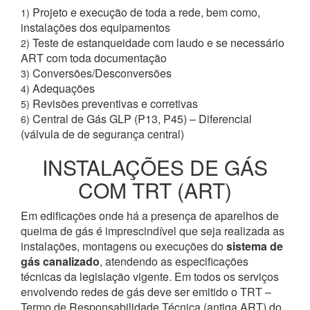
Projeto e execução de toda a rede, bem como,
1)
instalações dos equipamentos
Teste de estanqueidade com laudo e se necessário
2)
ART com toda documentação
Conversões/Desconversões
3)
Adequações
4)
Revisões preventivas e corretivas
5)
Central de Gás GLP (P13, P45) – Diferencial
6)
(válvula de de segurança central)
INSTALAÇÕES DE GÁS
COM TRT (ART)
Em edificações onde há a presença de aparelhos de
queima de gás é imprescindível que seja realizada as
instalações, montagens ou execuções do
sistema de
gás canalizado
, atendendo as especificações
técnicas da legislação vigente. Em todos os serviços
envolvendo redes de gás deve ser emitido o TRT –
Termo de Responsabilidade Técnica (antiga ART) do