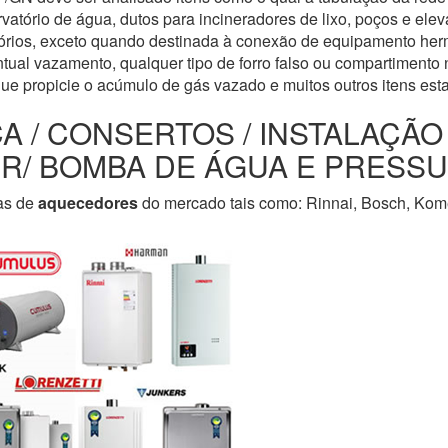
servatório de água, dutos para incineradores de lixo, poços e e
tórios, exceto quando destinada à conexão de equipamento her
tual vazamento, qualquer tipo de forro falso ou compartimento n
que propicie o acúmulo de gás vazado e muitos outros itens est
CA / CONSERTOS / INSTALAÇÃ
LER/ BOMBA DE ÁGUA E PRESS
as de
aquecedores
do mercado tais como: Rinnai, Bosch, Kome