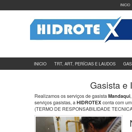
Ir
Pular
INICIO
para
para
o
menu
Conteúdo
principal
INICIO
TRT, ART, PERÍCIAS E LAUDOS
GAS
Gasista e
Realizamos os serviços de gasista
Mandaqui
serviços gasistas, a
HIDROTEX
conta com um 
(TERMO DE RESPONSABILIDADE TECNICA) e en