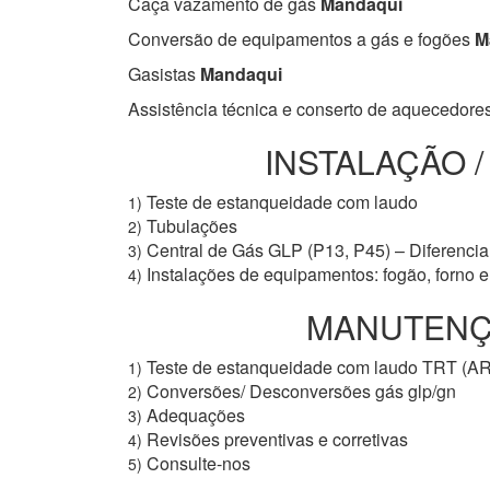
Caça vazamento de gás
Mandaqui
Conversão de equipamentos a gás e fogões
M
Gasistas
Mandaqui
Assistência técnica e conserto de aquecedore
INSTALAÇÃO 
Teste de estanqueidade com laudo
1)
Tubulações
2)
Central de Gás GLP (P13, P45) – Diferencial
3)
Instalações de equipamentos: fogão, forno 
4)
MANUTENÇÃ
Teste de estanqueidade com laudo TRT (A
1)
Conversões/ Desconversões gás glp/gn
2)
Adequações
3)
Revisões preventivas e corretivas
4)
Consulte-nos
5)