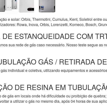
o e solar: Orbis, Thermotini, Cumulus, Kent, Soletrol entre ou
zadores: Rowa, Inova, Orbis, Lorenzetti, Komeco, Bosch, Grun
 DE ESTANQUEIDADE COM TRT
amos sua rede de gás caso necessário. Nosso teste segue as 
UBULAÇÃO GÁS / RETIRADA D
gás individual e coletiva, utilizando equipamentos e acessóri
ÇÃO DE RESINA EM TUBULAÇÃ
de gás em locais onde há dificuldade ou proibição de quebra; 
oltar a utilizar o gás no mesmo dia, após 04 horas de sua apli