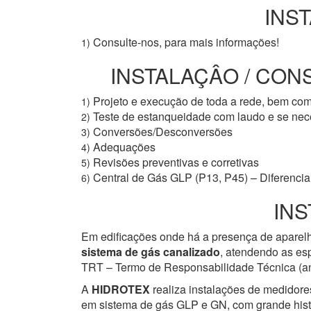
INS
Consulte-nos, para mais informações!
1)
INSTALAÇÂO / CON
Projeto e execução de toda a rede, bem co
1)
Teste de estanqueidade com laudo e se ne
2)
Conversões/Desconversões
3)
Adequações
4)
Revisões preventivas e corretivas
5)
Central de Gás GLP (P13, P45) – Diferencial
6)
INS
Em edificações onde há a presença de aparelh
sistema de gás canalizado
, atendendo as esp
TRT – Termo de Responsabilidade Técnica (ant
A
HIDROTEX
realiza instalações de medidore
em sistema de gás GLP e GN, com grande histór