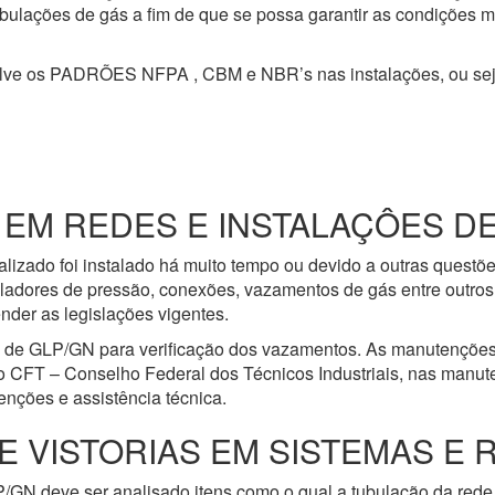
 tubulações de gás a fim de que se possa garantir as condições 
olve os PADRÕES NFPA , CBM e NBR’s nas instalações, ou se
M REDES E INSTALAÇÔES DE
lizado foi instalado há muito tempo ou devido a outras questõ
ladores de pressão, conexões, vazamentos de gás entre outros 
nder as legislações vigentes.
e de GLP/GN para verificação dos vazamentos. As manutenções
o CFT – Conselho Federal dos Técnicos Industriais, nas manut
nções e assistência técnica.
E VISTORIAS EM SISTEMAS E 
/GN deve ser analisado itens como o qual a tubulação da rede 