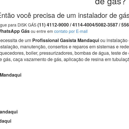
de gás?
Então você precisa de um instalador de gá
(11) 4112-9000 / 4114-4004/5082-3587 / 55
igue para DISK GÁS
hatsApp Gás
ou entre em
contato por E-mail
ecessita de um
Profissional Gasista Mandaqui
ou instalação 
nstalação, manutenção, consertos e reparos em sistemas e redes
quecedores, boiler, pressurizadores, bombas de água, teste de
e gás, caça vazamento de gás, aplicação de resina em tubulaç
Mandaqui
andaqui
aqui