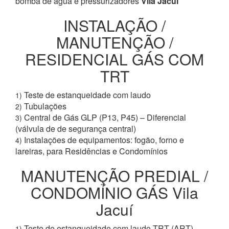
bomba de água e pressurizadores
Vila Jacuí
INSTALAÇÃO /
MANUTENÇÃO /
RESIDENCIAL GÁS COM
TRT
Teste de estanqueidade com laudo
1)
Tubulações
2)
Central de Gás GLP (P13, P45) – Diferencial
3)
(válvula de de segurança central)
Instalações de equipamentos: fogão, forno e
4)
lareiras, para Residências e Condomínios
MANUTENÇÃO PREDIAL /
CONDOMÍNIO GÁS Vila
Jacuí
Teste de estanqueidade com laudo TRT (ART)
1)