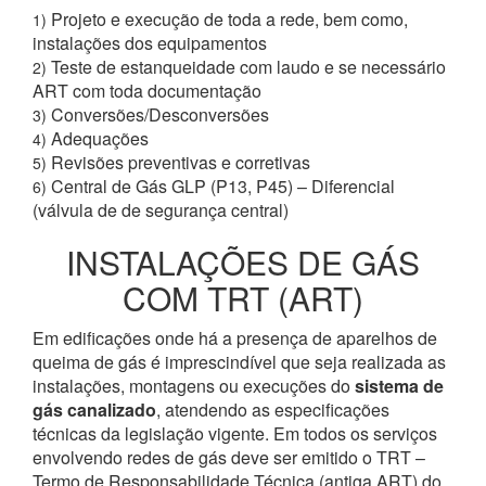
Projeto e execução de toda a rede, bem como,
1)
instalações dos equipamentos
Teste de estanqueidade com laudo e se necessário
2)
ART com toda documentação
Conversões/Desconversões
3)
Adequações
4)
Revisões preventivas e corretivas
5)
Central de Gás GLP (P13, P45) – Diferencial
6)
(válvula de de segurança central)
INSTALAÇÕES DE GÁS
COM TRT (ART)
Em edificações onde há a presença de aparelhos de
queima de gás é imprescindível que seja realizada as
instalações, montagens ou execuções do
sistema de
gás canalizado
, atendendo as especificações
técnicas da legislação vigente. Em todos os serviços
envolvendo redes de gás deve ser emitido o TRT –
Termo de Responsabilidade Técnica (antiga ART) do