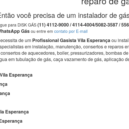
reparo de g
ntão você precisa de um instalador de gá
(11) 4112-9000 / 4114-4004/5082-3587 / 55
igue para DISK GÁS
hatsApp Gás
ou entre em
contato por E-mail
ecessita de um
Profissional Gasista Vila Esperança
ou insta
specialistas em instalação, manutenção, consertos e reparos em
 consertos de aquecedores, boiler, pressurizadores, bombas de 
gua em tubulação de gás, caça vazamento de gás, aplicação d
Vila Esperança
ança
rança
la Esperança
 Esperança