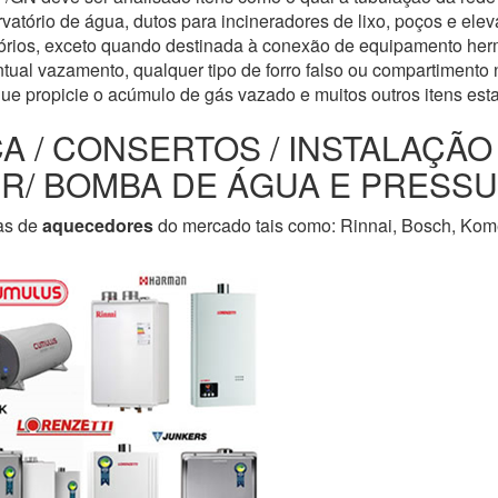
servatório de água, dutos para incineradores de lixo, poços e e
tórios, exceto quando destinada à conexão de equipamento her
tual vazamento, qualquer tipo de forro falso ou compartimento n
que propicie o acúmulo de gás vazado e muitos outros itens est
CA / CONSERTOS / INSTALAÇÃ
LER/ BOMBA DE ÁGUA E PRESS
as de
aquecedores
do mercado tais como: Rinnai, Bosch, Kome