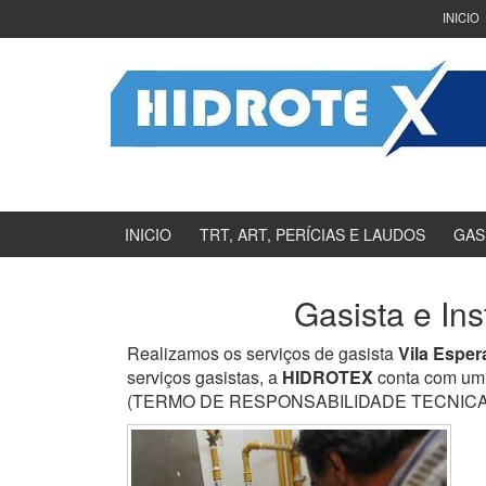
Ir
Pular
INICIO
para
para
o
menu
Conteúdo
principal
INICIO
TRT, ART, PERÍCIAS E LAUDOS
GAS
Gasista e In
Realizamos os serviços de gasista
Vila Esper
serviços gasistas, a
HIDROTEX
conta com um 
(TERMO DE RESPONSABILIDADE TECNICA) e en