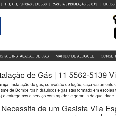
TRT, ART, PERÍCIAS E LAUDOS
GASISTA E INSTALAÇÃO DE GÁS
MARIDO 
ISTA E INSTALAÇÃO DE GÁS
MARIDO DE ALUGUEL
CONSER
stalação de Gás | 11 5562-5139 V
ança
, instalação de gás, conversão de fogão, caça vazamento d
time de Bombeiros hidráulicos e gasistas formado em escolas
tregamos o serviço com rapidez e garantia de qualidade.
Necessita de um Gasista Vila Es