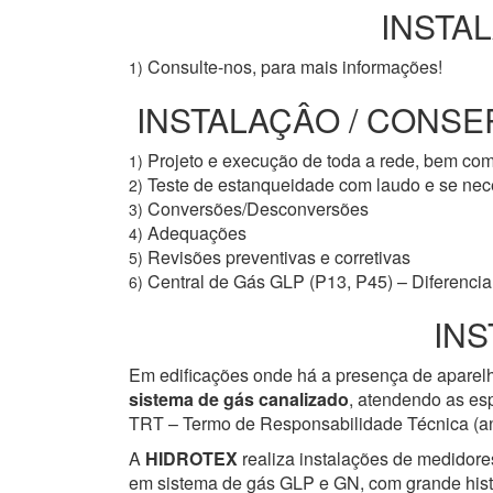
INSTAL
Consulte-nos, para mais informações!
1)
INSTALAÇÂO / CONSER
Projeto e execução de toda a rede, bem co
1)
Teste de estanqueidade com laudo e se ne
2)
Conversões/Desconversões
3)
Adequações
4)
Revisões preventivas e corretivas
5)
Central de Gás GLP (P13, P45) – Diferencial
6)
INS
Em edificações onde há a presença de aparelh
sistema de gás canalizado
, atendendo as esp
TRT – Termo de Responsabilidade Técnica (ant
A
HIDROTEX
realiza instalações de medidore
em sistema de gás GLP e GN, com grande histór