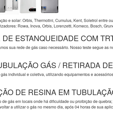
o e solar: Orbis, Thermotini, Cumulus, Kent, Soletrol entre ou
zadores: Rowa, Inova, Orbis, Lorenzetti, Komeco, Bosch, Grun
 DE ESTANQUEIDADE COM TRT
amos sua rede de gás caso necessário. Nosso teste segue as 
UBULAÇÃO GÁS / RETIRADA D
gás individual e coletiva, utilizando equipamentos e acessóri
ÇÃO DE RESINA EM TUBULAÇÃ
de gás em locais onde há dificuldade ou proibição de quebra; 
oltar a utilizar o gás no mesmo dia, após 04 horas de sua apli