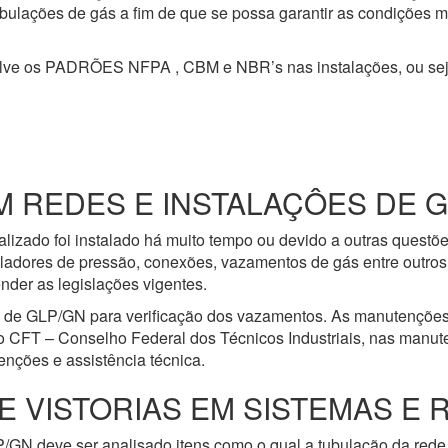
 tubulações de gás a fim de que se possa garantir as condições 
olve os PADRÕES NFPA , CBM e NBR’s nas instalações, ou se
REDES E INSTALAÇÔES DE GÁS
lizado foi instalado há muito tempo ou devido a outras questõ
ladores de pressão, conexões, vazamentos de gás entre outros 
nder as legislações vigentes.
e de GLP/GN para verificação dos vazamentos. As manutenções
o CFT – Conselho Federal dos Técnicos Industriais, nas manut
nções e assistência técnica.
E VISTORIAS EM SISTEMAS E 
/GN deve ser analisado itens como o qual a tubulação da rede 