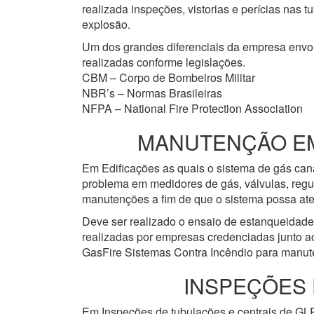
realizada inspeções, vistorias e perícias nas
explosão.
Um dos grandes diferenciais da empresa env
realizadas conforme legislações.
CBM – Corpo de Bombeiros Militar
NBR’s – Normas Brasileiras
NFPA – National Fire Protection Association
MANUTENÇÃO EM 
Em Edificações as quais o sistema de gás cana
problema em medidores de gás, válvulas, regu
manutenções a fim de que o sistema possa ate
Deve ser realizado o ensaio de estanqueidad
realizadas por empresas credenciadas junto a
GasFire Sistemas Contra Incêndio para manute
INSPEÇÕES 
Em Inspeções de tubulações e centrais de GLP