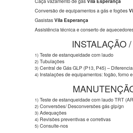
Caça vazamento de gás
Vila Esperança
Conversão de equipamentos a gás e fogões
Vi
Gasistas
Vila Esperança
Assistência técnica e conserto de aquecedore
INSTALAÇÃO 
Teste de estanqueidade com laudo
1)
Tubulações
2)
Central de Gás GLP (P13, P45) – Diferencial
3)
Instalações de equipamentos: fogão, forno 
4)
MANUTENÇÃO 
Teste de estanqueidade com laudo TRT (A
1)
Conversões/ Desconversões gás glp/gn
2)
Adequações
3)
Revisões preventivas e corretivas
4)
Consulte-nos
5)