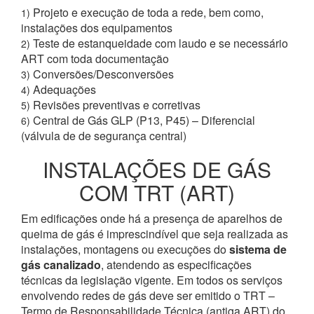
Projeto e execução de toda a rede, bem como,
1)
instalações dos equipamentos
Teste de estanqueidade com laudo e se necessário
2)
ART com toda documentação
Conversões/Desconversões
3)
Adequações
4)
Revisões preventivas e corretivas
5)
Central de Gás GLP (P13, P45) – Diferencial
6)
(válvula de de segurança central)
INSTALAÇÕES DE GÁS
COM TRT (ART)
Em edificações onde há a presença de aparelhos de
queima de gás é imprescindível que seja realizada as
instalações, montagens ou execuções do
sistema de
gás canalizado
, atendendo as especificações
técnicas da legislação vigente. Em todos os serviços
envolvendo redes de gás deve ser emitido o TRT –
Termo de Responsabilidade Técnica (antiga ART) do