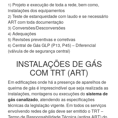
Projeto e execução de toda a rede, bem como,
1)
instalações dos equipamentos
Teste de estanqueidade com laudo e se necessário
2)
ART com toda documentação
Conversões/Desconversões
3)
Adequações
4)
Revisões preventivas e corretivas
5)
Central de Gás GLP (P13, P45) – Diferencial
6)
(válvula de de segurança central)
INSTALAÇÕES DE GÁS
COM TRT (ART)
Em edificações onde há a presença de aparelhos de
queima de gás é imprescindível que seja realizada as
instalações, montagens ou execuções do
sistema de
gás canalizado
, atendendo as especificações
técnicas da legislação vigente. Em todos os serviços
envolvendo redes de gás deve ser emitido o TRT –
Termo de Responsabilidade Técnica (antiga ART) do