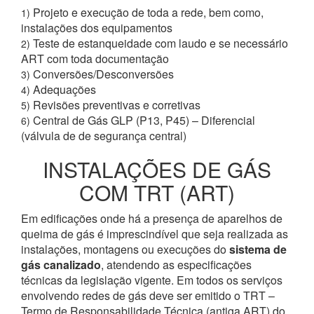
Projeto e execução de toda a rede, bem como,
1)
instalações dos equipamentos
Teste de estanqueidade com laudo e se necessário
2)
ART com toda documentação
Conversões/Desconversões
3)
Adequações
4)
Revisões preventivas e corretivas
5)
Central de Gás GLP (P13, P45) – Diferencial
6)
(válvula de de segurança central)
INSTALAÇÕES DE GÁS
COM TRT (ART)
Em edificações onde há a presença de aparelhos de
queima de gás é imprescindível que seja realizada as
instalações, montagens ou execuções do
sistema de
gás canalizado
, atendendo as especificações
técnicas da legislação vigente. Em todos os serviços
envolvendo redes de gás deve ser emitido o TRT –
Termo de Responsabilidade Técnica (antiga ART) do