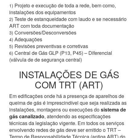
Projeto e execução de toda a rede, bem como,
1)
instalações dos equipamentos
Teste de estanqueidade com laudo e se necessário
2)
ART com toda documentação
Conversões/Desconversões
3)
Adequações
4)
Revisões preventivas e corretivas
5)
Central de Gás GLP (P13, P45) – Diferencial
6)
(válvula de de segurança central)
INSTALAÇÕES DE GÁS
COM TRT (ART)
Em edificações onde há a presença de aparelhos de
queima de gás é imprescindível que seja realizada as
instalações, montagens ou execuções do
sistema de
gás canalizado
, atendendo as especificações
técnicas da legislação vigente. Em todos os serviços
envolvendo redes de gás deve ser emitido o TRT –
Termo de Responsabilidade Técnica (antiga ART) do