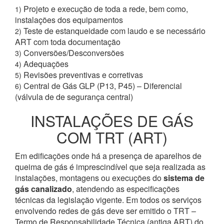
Projeto e execução de toda a rede, bem como,
1)
instalações dos equipamentos
Teste de estanqueidade com laudo e se necessário
2)
ART com toda documentação
Conversões/Desconversões
3)
Adequações
4)
Revisões preventivas e corretivas
5)
Central de Gás GLP (P13, P45) – Diferencial
6)
(válvula de de segurança central)
INSTALAÇÕES DE GÁS
COM TRT (ART)
Em edificações onde há a presença de aparelhos de
queima de gás é imprescindível que seja realizada as
instalações, montagens ou execuções do
sistema de
gás canalizado
, atendendo as especificações
técnicas da legislação vigente. Em todos os serviços
envolvendo redes de gás deve ser emitido o TRT –
Termo de Responsabilidade Técnica (antiga ART) do