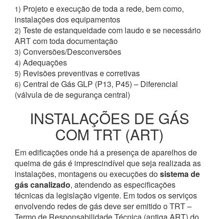
Projeto e execução de toda a rede, bem como,
1)
instalações dos equipamentos
Teste de estanqueidade com laudo e se necessário
2)
ART com toda documentação
Conversões/Desconversões
3)
Adequações
4)
Revisões preventivas e corretivas
5)
Central de Gás GLP (P13, P45) – Diferencial
6)
(válvula de de segurança central)
INSTALAÇÕES DE GÁS
COM TRT (ART)
Em edificações onde há a presença de aparelhos de
queima de gás é imprescindível que seja realizada as
instalações, montagens ou execuções do
sistema de
gás canalizado
, atendendo as especificações
técnicas da legislação vigente. Em todos os serviços
envolvendo redes de gás deve ser emitido o TRT –
Termo de Responsabilidade Técnica (antiga ART) do