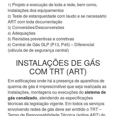
Projeto e execução de toda a rede, bem como,
1)
instalações dos equipamentos
Teste de estanqueidade com laudo e se necessário
2)
ART com toda documentação
Conversões/Desconversões
3)
Adequações
4)
Revisões preventivas e corretivas
5)
Central de Gás GLP (P13, P45) – Diferencial
6)
(válvula de de segurança central)
INSTALAÇÕES DE GÁS
COM TRT (ART)
Em edificações onde há a presença de aparelhos de
queima de gás é imprescindível que seja realizada as
instalações, montagens ou execuções do
sistema de
gás canalizado
, atendendo as especificações
técnicas da legislação vigente. Em todos os serviços
envolvendo redes de gás deve ser emitido o TRT –
Termo de Responsabilidade Técnica (antiga ART) do