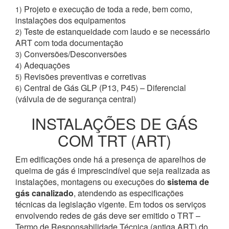
Projeto e execução de toda a rede, bem como,
1)
instalações dos equipamentos
Teste de estanqueidade com laudo e se necessário
2)
ART com toda documentação
Conversões/Desconversões
3)
Adequações
4)
Revisões preventivas e corretivas
5)
Central de Gás GLP (P13, P45) – Diferencial
6)
(válvula de de segurança central)
INSTALAÇÕES DE GÁS
COM TRT (ART)
Em edificações onde há a presença de aparelhos de
queima de gás é imprescindível que seja realizada as
instalações, montagens ou execuções do
sistema de
gás canalizado
, atendendo as especificações
técnicas da legislação vigente. Em todos os serviços
envolvendo redes de gás deve ser emitido o TRT –
Termo de Responsabilidade Técnica (antiga ART) do