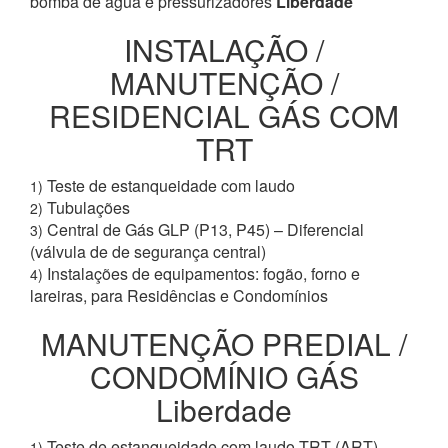
bomba de água e pressurizadores
Liberdade
INSTALAÇÃO /
MANUTENÇÃO /
RESIDENCIAL GÁS COM
TRT
Teste de estanqueidade com laudo
1)
Tubulações
2)
Central de Gás GLP (P13, P45) – Diferencial
3)
(válvula de de segurança central)
Instalações de equipamentos: fogão, forno e
4)
lareiras, para Residências e Condomínios
MANUTENÇÃO PREDIAL /
CONDOMÍNIO GÁS
Liberdade
Teste de estanqueidade com laudo TRT (ART)
1)