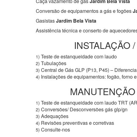
Caça vazamento de gás
Jardim Bela Vista
Conversão de equipamentos a gás e fogões
Ja
Gasistas
Jardim Bela Vista
Assistência técnica e conserto de aquecedore
INSTALAÇÃO 
Teste de estanqueidade com laudo
1)
Tubulações
2)
Central de Gás GLP (P13, P45) – Diferencial
3)
Instalações de equipamentos: fogão, forno 
4)
MANUTENÇÃO PR
Teste de estanqueidade com laudo TRT (A
1)
Conversões/ Desconversões gás glp/gn
2)
Adequações
3)
Revisões preventivas e corretivas
4)
Consulte-nos
5)