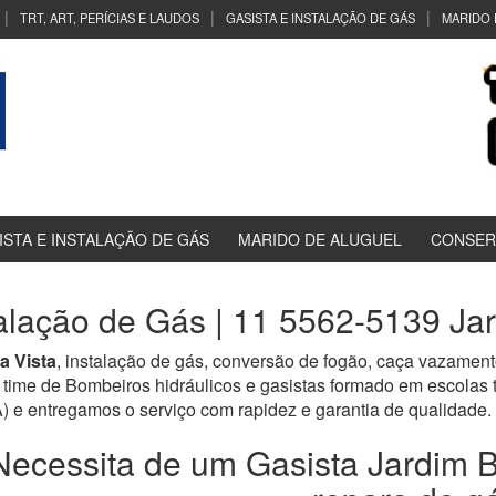
TRT, ART, PERÍCIAS E LAUDOS
GASISTA E INSTALAÇÃO DE GÁS
MARIDO 
ISTA E INSTALAÇÃO DE GÁS
MARIDO DE ALUGUEL
CONSER
talação de Gás | 11 5562-5139 Jar
a Vista
, instalação de gás, conversão de fogão, caça vazament
time de Bombeiros hidráulicos e gasistas formado em escolas
tregamos o serviço com rapidez e garantia de qualidade.
Necessita de um Gasista Jardim Be