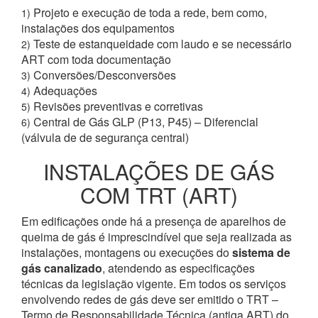
Projeto e execução de toda a rede, bem como,
1)
instalações dos equipamentos
Teste de estanqueidade com laudo e se necessário
2)
ART com toda documentação
Conversões/Desconversões
3)
Adequações
4)
Revisões preventivas e corretivas
5)
Central de Gás GLP (P13, P45) – Diferencial
6)
(válvula de de segurança central)
INSTALAÇÕES DE GÁS
COM TRT (ART)
Em edificações onde há a presença de aparelhos de
queima de gás é imprescindível que seja realizada as
instalações, montagens ou execuções do
sistema de
gás canalizado
, atendendo as especificações
técnicas da legislação vigente. Em todos os serviços
envolvendo redes de gás deve ser emitido o TRT –
Termo de Responsabilidade Técnica (antiga ART) do