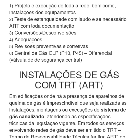
Projeto e execução de toda a rede, bem como,
1)
instalações dos equipamentos
Teste de estanqueidade com laudo e se necessário
2)
ART com toda documentação
Conversões/Desconversões
3)
Adequações
4)
Revisões preventivas e corretivas
5)
Central de Gás GLP (P13, P45) – Diferencial
6)
(válvula de de segurança central)
INSTALAÇÕES DE GÁS
COM TRT (ART)
Em edificações onde há a presença de aparelhos de
queima de gás é imprescindível que seja realizada as
instalações, montagens ou execuções do
sistema de
gás canalizado
, atendendo as especificações
técnicas da legislação vigente. Em todos os serviços
envolvendo redes de gás deve ser emitido o TRT –
Termo de Responsabilidade Técnica (antiga ART) do