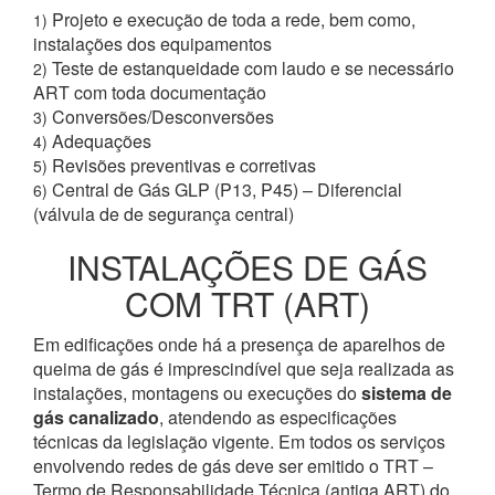
Projeto e execução de toda a rede, bem como,
1)
instalações dos equipamentos
Teste de estanqueidade com laudo e se necessário
2)
ART com toda documentação
Conversões/Desconversões
3)
Adequações
4)
Revisões preventivas e corretivas
5)
Central de Gás GLP (P13, P45) – Diferencial
6)
(válvula de de segurança central)
INSTALAÇÕES DE GÁS
COM TRT (ART)
Em edificações onde há a presença de aparelhos de
queima de gás é imprescindível que seja realizada as
instalações, montagens ou execuções do
sistema de
gás canalizado
, atendendo as especificações
técnicas da legislação vigente. Em todos os serviços
envolvendo redes de gás deve ser emitido o TRT –
Termo de Responsabilidade Técnica (antiga ART) do